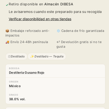
Gusano
Gusano
Retiro disponible en
Almacén DIBESA
Le avisaremos cuando este preparado para su recogida
Rojo
Rojo
Verificar disponibilidad en otras tiendas
📦 Embalaje reforzado anti-
❄️ Cadena de frío garantizada
impactos
🚚 Envío 24-48h península
↩️ Devolución gratis si no te
gusta
Destilado
✨ Destilado — Tequila
BODEGA
Destilería Gusano Rojo
ORIGEN
México
GRADO
38.0% vol.