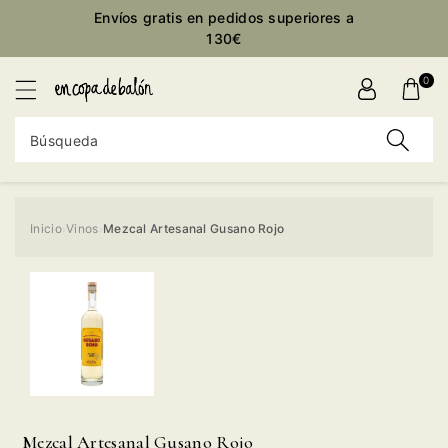
ctamente
Envíos gratis en pedidos superiores a
ontenido
130€
0
Búsqueda
Inicio
Vinos
Mezcal Artesanal Gusano Rojo
›
›
Ir
directamente
a la
información
del producto
Mezcal Artesanal Gusano Rojo