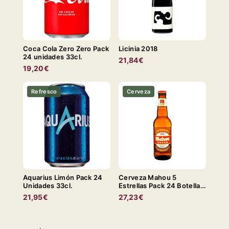
Coca Cola Zero Zero Pack
Licinia 2018
24 unidades 33cl.
21,84€
19,20€
Refresco
Cerveza
Aquarius Limón Pack 24
Cerveza Mahou 5
Unidades 33cl.
Estrellas Pack 24 Botella
33cl.
21,95€
27,23€