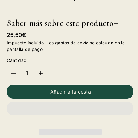
Saber más sobre este producto
Precio
25,50€
habitual
Impuesto incluido. Los
gastos de envío
se calculan en la
pantalla de pago.
Cantidad
Reducir
Aumentar
cantidad
cantidad
Añadir a la cesta
para
para
Mezcal
Mezcal
Artesanal
Artesanal