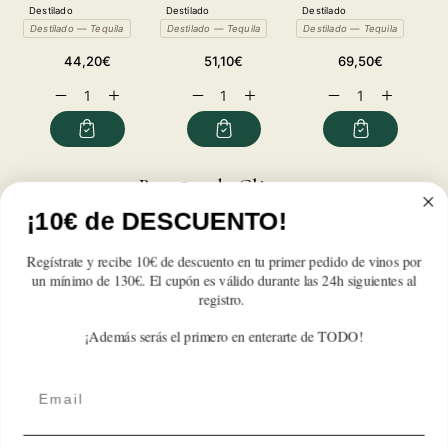
Destilado
Destilado
Destilado
D
Destilado — Tequila
Destilado — Tequila
Destilado — Tequila
D
Precio
Precio
Precio
44,20€
51,10€
69,50€
habitual
habitual
habitual
Reducir
Aumentar
Reducir
Aumentar
Reducir
Aumentar
cantidad
cantidad
cantidad
cantidad
cantidad
cantidad
para
para
para
para
para
para
Mezcal
Mezcal
Mezcal
Mezcal
Mezcal
Mezcal
Artesanal
Artesanal
Artesanal
Artesanal
Artesanal
Artesanal
Reseñas de Clientes
Gusano
Gusano
Gusano
Gusano
Gusano
Gusano
Rojo
Rojo
Rojo
Rojo
Rojo
Rojo
¡10€ de DESCUENTO!
Sé el primero en escribir una reseña
Regístrate y recibe 10€ de descuento en tu primer pedido de vinos por
un mínimo de 130€. El cupón es válido durante las 24h siguientes al
Write a review
registro.
¡Además serás el primero en enterarte de TODO!
Email
Suscríbete A Nuestra Newsletter