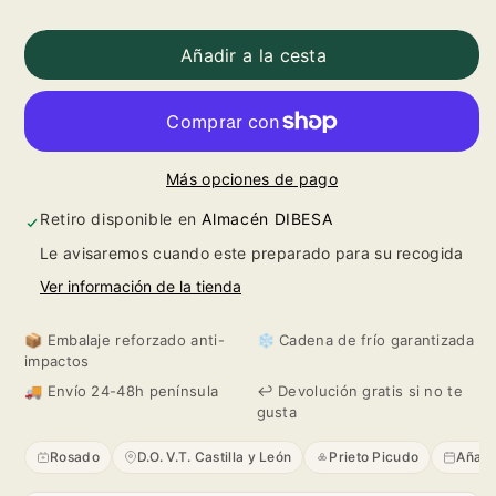
Reducir
Aumentar
cantidad
cantidad
Añadir a la cesta
para
para
Nicte
Nicte
Más opciones de pago
2024
2024
Retiro disponible en
Almacén DIBESA
Le avisaremos cuando este preparado para su recogida
Ver información de la tienda
📦 Embalaje reforzado anti-
❄️ Cadena de frío garantizada
impactos
🚚 Envío 24-48h península
↩️ Devolución gratis si no te
gusta
Rosado
D.O. V.T. Castilla y León
Prieto Picudo
Añad