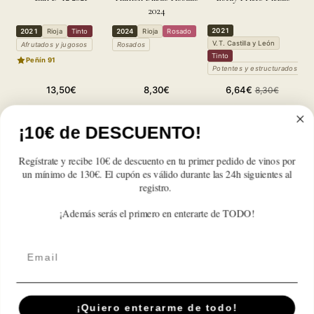
2024
2021
2
2021
Rioja
Tinto
2024
Rioja
Rosado
V.T. Castilla y León
V
Afrutados y jugosos
Rosados
Tinto
R
Peñín 91
Potentes y estructurados
A
Precio
Precio
Precio
Precio
13,50€
8,30€
6,64€
8,30€
habitual
habitual
de
habitual
Reducir
Aumentar
Reducir
Aumentar
Reducir
Aumentar
oferta
cantidad
cantidad
cantidad
cantidad
cantidad
cantidad
¡10€ de DESCUENTO!
para
para
para
para
para
para
Nicte
Nicte
Nicte
Nicte
Nicte
Nicte
Regístrate y recibe 10€ de descuento en tu primer pedido de vinos por
2024
2024
2024
2024
2024
2024
un mínimo de 130€. El cupón es válido durante las 24h siguientes al
Reseñas de Clientes
registro.
¡Además serás el primero en enterarte de TODO!
Sé el primero en escribir una reseña
Email
Suscríbete A Nuestra Newsletter
¡Quiero enterarme de todo!