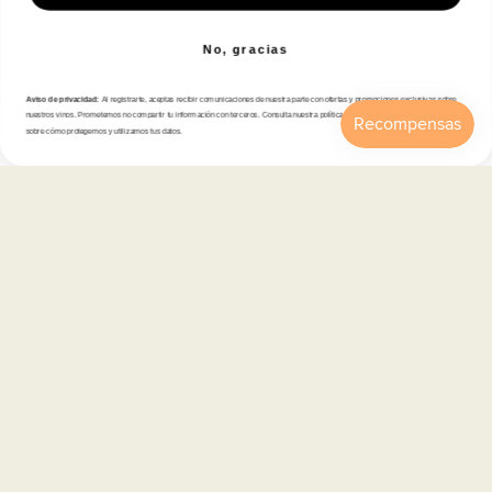
Correo electrónico
No, gracias
Aviso de privacidad:
Al registrarte, aceptas recibir comunicaciones de nuestra parte con ofertas y promociones exclusivas sobre
Tienda
nuestros vinos. Prometemos no compartir tu información con terceros. Consulta nuestra política de privacidad para más detalles
sobre cómo protegemos y utilizamos tus datos.
Inicio
Catálogo
Buscar
Cuenta
Carrito
Atención al cliente
Categorías
Información
Contacto
Español
© 2026,
En Copa de Balón
-