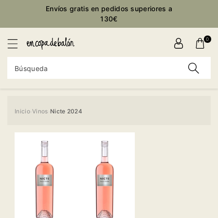
ctamente
Envíos gratis en pedidos superiores a
ontenido
130€
0
Búsqueda
Inicio
Vinos
Nicte 2024
›
›
Ir
directamente
a la
información
del producto