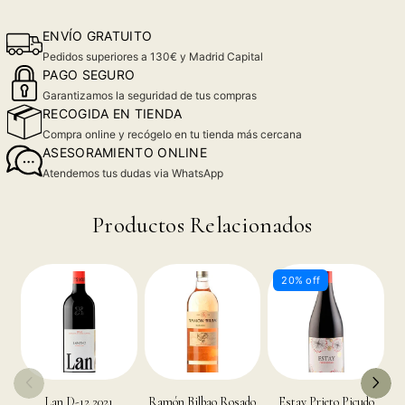
ENVÍO GRATUITO
Pedidos superiores a 130€ y Madrid Capital
PAGO SEGURO
Garantizamos la seguridad de tus compras
RECOGIDA EN TIENDA
Compra online y recógelo en tu tienda más cercana
ASESORAMIENTO ONLINE
Atendemos tus dudas via WhatsApp
Productos Relacionados
20% off
Lan D-12 2021
Ramón Bilbao Rosado
Estay Prieto Picudo
J