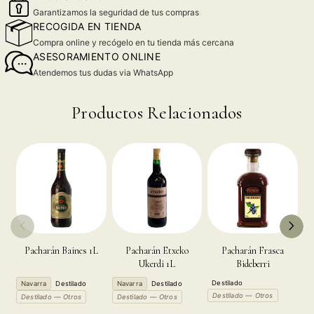
Garantizamos la seguridad de tus compras
RECOGIDA EN TIENDA
Compra online y recógelo en tu tienda más cercana
ASESORAMIENTO ONLINE
Atendemos tus dudas via WhatsApp
Productos Relacionados
Pacharán Baines 1L
Pacharán Etxeko
Pacharán Frasca
P
Ukerdi 1L
Bideberri
Destilado
Navarra
Destilado
Navarra
Destilado
N
Destilado — Otros
Destilado — Otros
Destilado — Otros
D