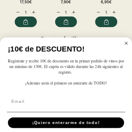
Precio
Precio
Precio
17,50€
7,90€
6,95€
habitual
habitual
habitual
Reducir
Aumentar
Reducir
Aumentar
Reducir
Aumentar
cantidad
cantidad
cantidad
cantidad
cantidad
cantidad
para
para
para
para
para
para
Pacharán
Pacharán
Pacharán
Pacharán
Pacharán
Pacharán
Zoco
Zoco
Zoco
Zoco
Zoco
Zoco
Reseñas de Clientes
1L
1L
1L
1L
1L
1L
¡10€ de DESCUENTO!
Sé el primero en escribir una reseña
Regístrate y recibe 10€ de descuento en tu primer pedido de vinos por
un mínimo de 130€. El cupón es válido durante las 24h siguientes al
Write a review
registro.
¡Además serás el primero en enterarte de TODO!
Email
Suscríbete A Nuestra Newsletter
Correo electrónico
¡Quiero enterarme de todo!