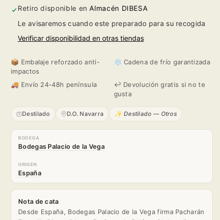
1L
1L
Retiro disponible en
Almacén DIBESA
Le avisaremos cuando este preparado para su recogida
Verificar disponibilidad en otras tiendas
📦 Embalaje reforzado anti-
❄️ Cadena de frío garantizada
impactos
🚚 Envío 24-48h península
↩️ Devolución gratis si no te
gusta
Destilado
D.O. Navarra
✨ Destilado — Otros
BODEGA
Bodegas Palacio de la Vega
ORIGEN
España
Nota de cata
Desde España, Bodegas Palacio de la Vega firma Pacharán