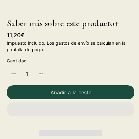
Saber más sobre este producto
Precio
11,20€
habitual
Impuesto incluido. Los
gastos de envío
se calculan en la
pantalla de pago.
Cantidad
Reducir
Aumentar
cantidad
cantidad
Añadir a la cesta
para
para
Pacharán
Pacharán
Zoco
Zoco