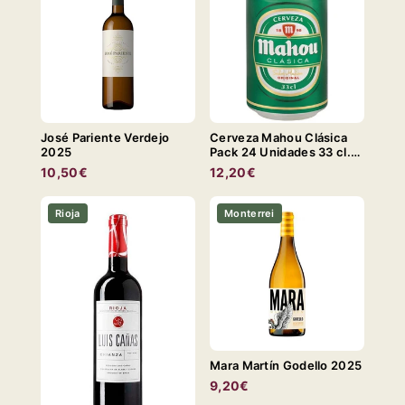
José Pariente Verdejo
Cerveza Mahou Clásica
2025
Pack 24 Unidades 33 cl.
LATA
10,50€
12,20€
Rioja
Monterrei
Mara Martín Godello 2025
9,20€