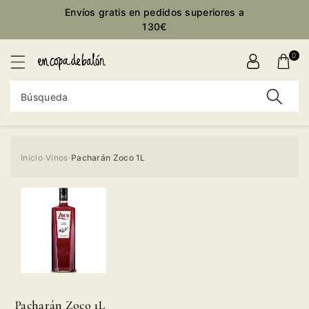
ctamente
Envíos gratis en pedidos superiores a
ontenido
130€
0
Búsqueda
Inicio
Vinos
Pacharán Zoco 1L
›
›
Ir
directamente
a la
información
del producto
Pacharán Zoco 1L