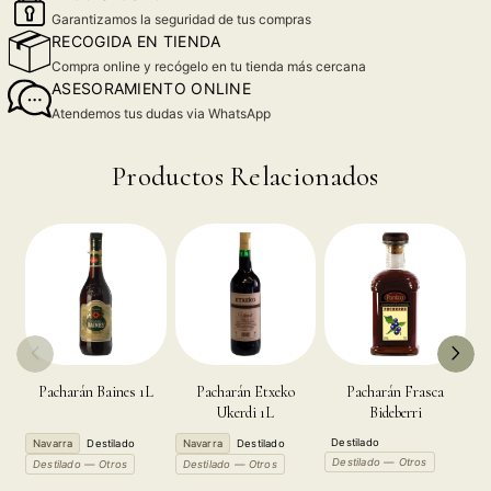
Garantizamos la seguridad de tus compras
RECOGIDA EN TIENDA
Compra online y recógelo en tu tienda más cercana
ASESORAMIENTO ONLINE
Atendemos tus dudas via WhatsApp
Productos Relacionados
Pacharán Baines 1L
Pacharán Etxeko
Pacharán Frasca
P
Ukerdi 1L
Bideberri
Destilado
Navarra
Destilado
Navarra
Destilado
N
Destilado — Otros
Destilado — Otros
Destilado — Otros
D