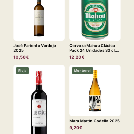
José Pariente Verdejo
Cerveza Mahou Clásica
2025
Pack 24 Unidades 33 cl.
LATA
10,50€
12,20€
Rioja
Monterrei
Mara Martín Godello 2025
9,20€