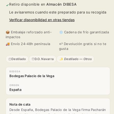
1L
1L
Retiro disponible en
Almacén DIBESA
Le avisaremos cuando este preparado para su recogida
Verificar disponibilidad en otras tiendas
📦 Embalaje reforzado anti-
❄️ Cadena de frío garantizada
impactos
🚚 Envío 24-48h península
↩️ Devolución gratis si no te
gusta
Destilado
D.O. Navarra
✨ Destilado — Otros
BODEGA
Bodegas Palacio de la Vega
ORIGEN
España
Nota de cata
Desde España, Bodegas Palacio de la Vega firma Pacharán