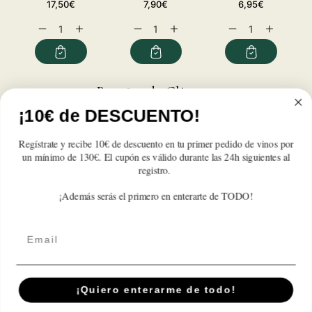
Precio
Precio
Precio
17,50€
7,90€
6,95€
habitual
habitual
habitual
Reducir
Aumentar
Reducir
Aumentar
Reducir
Aumentar
cantidad
cantidad
cantidad
cantidad
cantidad
cantidad
para
para
para
para
para
para
Pacharán
Pacharán
Pacharán
Pacharán
Pacharán
Pacharán
Zoco
Zoco
Zoco
Zoco
Zoco
Zoco
Reseñas de Clientes
1L
1L
1L
1L
1L
1L
¡10€ de DESCUENTO!
Sé el primero en escribir una reseña
Regístrate y recibe 10€ de descuento en tu primer pedido de vinos por
un mínimo de 130€. El cupón es válido durante las 24h siguientes al
Write a review
registro.
¡Además serás el primero en enterarte de TODO!
Email
Suscríbete A Nuestra Newsletter
Correo electrónico
¡Quiero enterarme de todo!