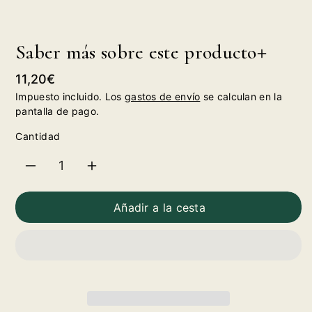
Saber más sobre este producto
Precio
11,20€
habitual
Impuesto incluido. Los
gastos de envío
se calculan en la
pantalla de pago.
Cantidad
Reducir
Aumentar
cantidad
cantidad
Añadir a la cesta
para
para
Pacharán
Pacharán
Zoco
Zoco