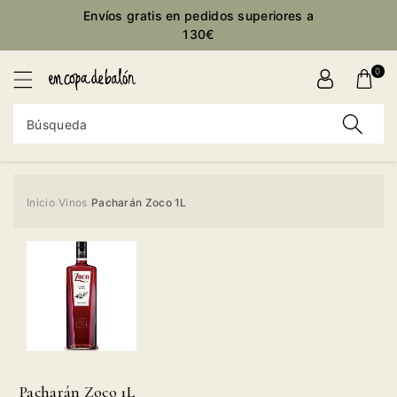
ctamente
Envíos gratis en pedidos superiores a
ontenido
130€
0
Búsqueda
Inicio
Vinos
Pacharán Zoco 1L
›
›
Ir
directamente
a la
información
del producto
Pacharán Zoco 1L