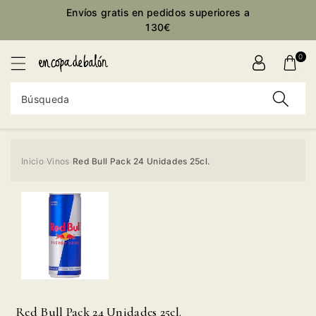
ctamente
Envíos gratis en pedidos superiores a
ontenido
130€
0
Búsqueda
Inicio
Vinos
Red Bull Pack 24 Unidades 25cl.
›
›
Ir
directamente
a la
información
del producto
Red Bull Pack 24 Unidades 25cl.