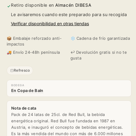
Pack
Pack
Retiro disponible en
Almacén DIBESA
Le avisaremos cuando este preparado para su recogida
24
24
Verificar disponibilidad en otras tiendas
Unidades
Unidades
📦 Embalaje reforzado anti-
❄️ Cadena de frío garantizada
25cl.
25cl.
impactos
🚚 Envío 24-48h península
↩️ Devolución gratis si no te
gusta
Refresco
BODEGA
En Copa de Baln
Nota de cata
Pack de 24 latas de 25cl. de Red Bull, la bebida
energética original. Red Bull fue fundada en 1987 en
Austria, e inauguró el concepto de bebidas energéticas.
Es la más vendida del mundo con más de 6.000 millones