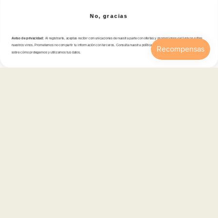
No, gracias
Tienda
Aviso de privacidad:
Al registrarte, aceptas recibir comunicaciones de nuestra parte con ofertas y promociones exclusivas sobre
Atención al cliente
nuestros vinos. Prometemos no compartir tu información con terceros. Consulta nuestra política de privacidad para más detalles
sobre cómo protegemos y utilizamos tus datos.
Inicio
Catálogo
Buscar
Cuenta
Carrito
Categorías
Información
Contacto
Español
© 2026,
En Copa de Balón
-
Disfruta con responsabilidad · No se vende alcohol a menores de 18 años ·
febe.es
Formas