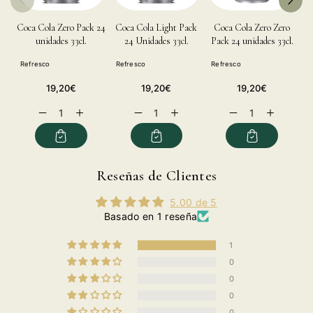
Coca Cola Zero Pack 24
Coca Cola Light Pack
Coca Cola Zero Zero
unidades 33cl.
24 Unidades 33cl.
Pack 24 unidades 33cl.
Refresco
Refresco
Refresco
R
Precio
Precio
Precio
19,20€
19,20€
19,20€
habitual
habitual
habitual
Reducir
Aumentar
Reducir
Aumentar
Reducir
Aumentar
cantidad
cantidad
cantidad
cantidad
cantidad
cantidad
para
para
para
para
para
para
Red
Red
Red
Red
Red
Red
Bull
Bull
Bull
Bull
Bull
Bull
Reseñas de Clientes
Pack
Pack
Pack
Pack
Pack
Pack
24
24
24
24
24
24
5.00 de 5
Unidades
Unidades
Unidades
Unidades
Unidades
Unidades
Basado en 1 reseña
25cl.
25cl.
25cl.
25cl.
25cl.
25cl.
1
0
0
0
0