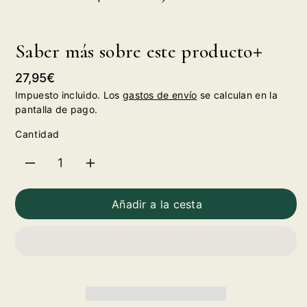
Saber más sobre este producto
Precio
27,95€
habitual
Impuesto incluido. Los
gastos de envío
se calculan en la
pantalla de pago.
Cantidad
Reducir
Aumentar
cantidad
cantidad
Añadir a la cesta
para
para
Red
Red
Bull
Bull