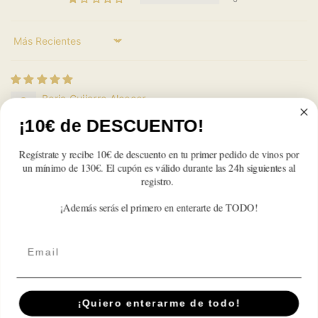
Sort by
Borja Guijarro Alcocer
¡10€ de DESCUENTO!
Red Bull Original
La primera bebida energética que salió y la número 1 en
Regístrate y recibe 10€ de descuento en tu primer pedido de vinos por
ventas. Un clásico que también combina bien con alcohol.
un mínimo de 130€. El cupón es válido durante las 24h siguientes al
Para lo que haga falta!
registro.
¡Además serás el primero en enterarte de TODO!
Email
Suscríbete A Nuestra Newsletter
Correo electrónico
¡Quiero enterarme de todo!