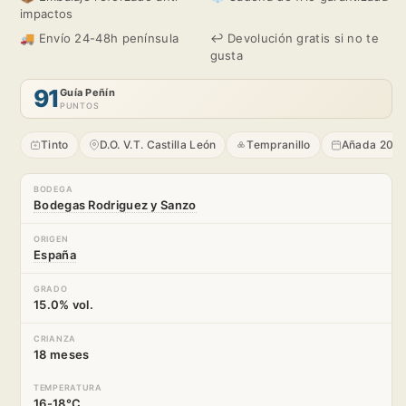
impactos
Whisba
Whisba
🚚 Envío 24-48h península
↩️ Devolución gratis si no te
2020
2020
gusta
91
Guía Peñín
PUNTOS
Tinto
D.O. V.T. Castilla León
Tempranillo
Añada 202
BODEGA
Bodegas Rodriguez y Sanzo
ORIGEN
España
GRADO
15.0% vol.
CRIANZA
18 meses
TEMPERATURA
16-18°C