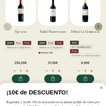
Yjar 2020
Roda I Reserva 2020
Dehesa La Granja 2021
2021
2020
Rioja
Tinto
2020
Rioja
Tinto
2
V.T. Castilla León
Maduros y elegantes
Maduros y elegantes
P
Tinto
Parker 94
Potentes y estructurados
Precio
Precio
Precio
250,00€
51,00€
9,90€
habitual
habitual
habitual
Reducir
Aumentar
Reducir
Aumentar
Reducir
Aumentar
cantidad
cantidad
cantidad
cantidad
cantidad
cantidad
para
para
para
para
para
para
Rodriguez
Rodriguez
Rodriguez
Rodriguez
Rodriguez
Rodriguez
Sanzo
Sanzo
Sanzo
Sanzo
Sanzo
Sanzo
¡10€ de DESCUENTO!
Reseñas de Clientes
Whisba
Whisba
Whisba
Whisba
Whisba
Whisba
2020
2020
2020
2020
2020
2020
Regístrate y recibe 10€ de descuento en tu primer pedido de vinos por