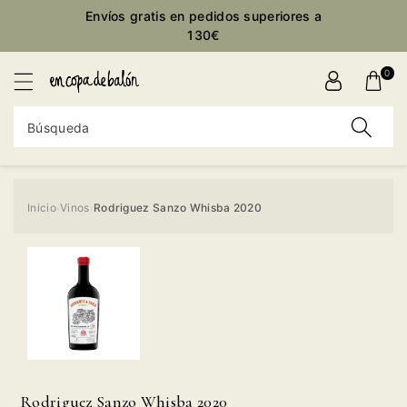
ctamente
Envíos gratis en pedidos superiores a
ontenido
130€
0
Búsqueda
Inicio
Vinos
Rodriguez Sanzo Whisba 2020
›
›
Ir
directamente
a la
información
del producto
Rodriguez Sanzo Whisba 2020