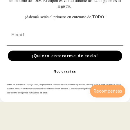
Sé el primero en escribir una reseña
un mínimo de 130€. El cupón es válido durante las 24h siguientes al
registro.
Write a review
¡Además serás el primero en enterarte de TODO!
Email
Suscríbete A Nuestra Newsletter
¡Quiero enterarme de todo!
Correo electrónico
No, gracias
Aviso de privacidad:
Al registrarte, aceptas recibir comunicaciones de nuestra parte con ofertas y promociones exclusivas sobre
Tienda
nuestros vinos. Prometemos no compartir tu información con terceros. Consulta nuestra política de privacidad para más detalles
sobre cómo protegemos y utilizamos tus datos.
Inicio
Catálogo
Buscar
Cuenta
Carrito
Atención al cliente
Categorías