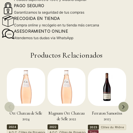
PAGO SEGURO
Garantizamos la seguridad de tus compras
RECOGIDA EN TIENDA
Compra online y recógelo en tu tienda más cercana
ASESORAMIENTO ONLINE
Atendemos tus dudas via WhatsApp
Productos Relacionados
Ott Chateau de Selle
Magnum Ott Chateau
Ferraton Samorëns
2024
de Selle 2022
2023
2024
2022
2
2023
Côtes du Rhône
A.O.C. Côtes de Provence
A.O.C. Côtes de Provence
A
Tinto