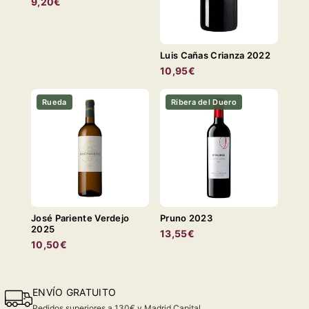
9,20€
Luis Cañas Crianza 2022
10,95€
Rueda
Ribera del Duero
José Pariente Verdejo
Pruno 2023
2025
13,55€
10,50€
ENVÍO GRATUITO
Pedidos superiores a 130€ y Madrid Capital