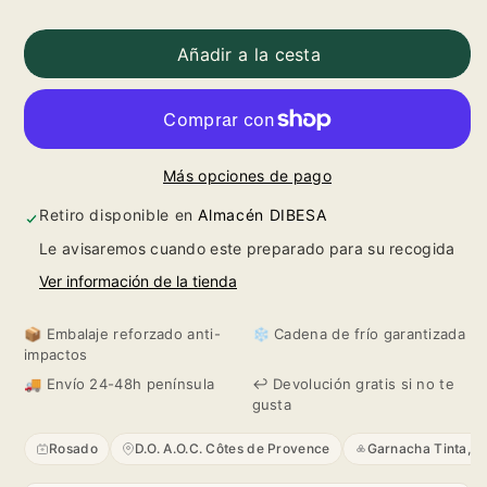
Reducir
Aumentar
cantidad
cantidad
Añadir a la cesta
para
para
Roumery
Roumery
Más opciones de pago
Cháteau
Cháteau
Retiro disponible en
Almacén DIBESA
des
des
Le avisaremos cuando este preparado para su recogida
Ferrages
Ferrages
Ver información de la tienda
Rose
Rose
📦 Embalaje reforzado anti-
❄️ Cadena de frío garantizada
impactos
2023
2023
🚚 Envío 24-48h península
↩️ Devolución gratis si no te
gusta
Rosado
D.O. A.O.C. Côtes de Provence
Garnacha Tinta, S