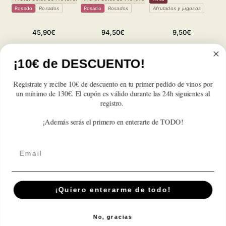
Rosado
Rosados
Rosado
Rosados
Afrutados y jugosos
R
Precio
Precio
Precio
45,90€
94,50€
9,50€
habitual
habitual
habitual
Reducir
Aumentar
Reducir
Aumentar
Reducir
Aumentar
cantidad
cantidad
cantidad
cantidad
cantidad
cantidad
¡10€ de DESCUENTO!
para
para
para
para
para
para
Roumery
Roumery
Roumery
Roumery
Roumery
Roumery
Regístrate y recibe 10€ de descuento en tu primer pedido de vinos por
Cháteau
Cháteau
Cháteau
Cháteau
Cháteau
Cháteau
un mínimo de 130€. El cupón es válido durante las 24h siguientes al
Reseñas de Clientes
des
des
des
des
des
des
registro.
Ferrages
Ferrages
Ferrages
Ferrages
Ferrages
Ferrages
Rose
Rose
Rose
Rose
Rose
Rose
¡Además serás el primero en enterarte de TODO!
Sé el primero en escribir una reseña
2023
2023
2023
2023
2023
2023
Email
Suscríbete A Nuestra Newsletter
¡Quiero enterarme de todo!
Correo electrónico
No, gracias