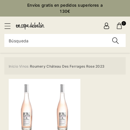
ctamente
Envíos gratis en pedidos superiores a
ontenido
130€
0
Búsqueda
Inicio
Vinos
Roumery Cháteau Des Ferrages Rose 2023
›
›
Ir
directamente
a la
información
del producto