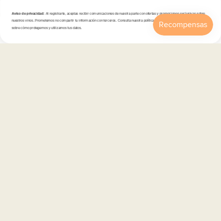
Aviso de privacidad:
Al registrarte, aceptas recibir comunicaciones de nuestra parte con ofertas y promociones exclusivas sobre
Tienda
nuestros vinos. Prometemos no compartir tu información con terceros. Consulta nuestra política de privacidad para más detalles
sobre cómo protegemos y utilizamos tus datos.
Inicio
Catálogo
Buscar
Cuenta
Carrito
Atención al cliente
Categorías
Información
Contacto
Español
© 2026,
En Copa de Balón
-
Disfruta con responsabilidad · No se vende alcohol a menores de 18 años ·
febe.es
Formas