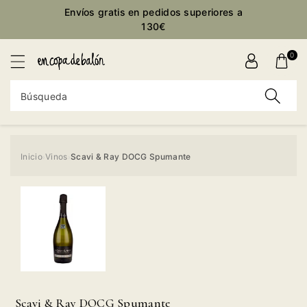
ctamente
Envíos gratis en pedidos superiores a
ontenido
130€
0
Búsqueda
Inicio
Vinos
Scavi & Ray DOCG Spumante
›
›
Ir
directamente
a la
información
del producto
Scavi & Ray DOCG Spumante