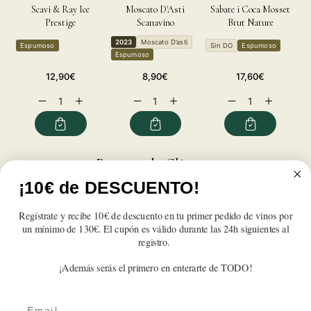
Scavi & Ray Ice
Moscato D'Asti
Sabate i Coca Mosset
Pr
Prestige
Scanavino
Brut Nature
2023
Moscato D’asti
Espumoso
Sin DO
Espumoso
V
Espumoso
Precio
Precio
Precio
12,90€
8,90€
17,60€
habitual
habitual
habitual
Reducir
Aumentar
Reducir
Aumentar
Reducir
Aumentar
cantidad
cantidad
cantidad
cantidad
cantidad
cantidad
para
para
para
para
para
para
Scavi
Scavi
Scavi
Scavi
Scavi
Scavi
&amp;
&amp;
&amp;
&amp;
&amp;
&amp;
Reseñas de Clientes
Ray
Ray
Ray
Ray
Ray
Ray
DOCG
DOCG
DOCG
DOCG
DOCG
DOCG
¡10€ de DESCUENTO!
Spumante
Spumante
Spumante
Spumante
Spumante
Spumante
Sé el primero en escribir una reseña
Regístrate y recibe 10€ de descuento en tu primer pedido de vinos por
un mínimo de 130€. El cupón es válido durante las 24h siguientes al
Write a review
registro.
¡Además serás el primero en enterarte de TODO!
Email