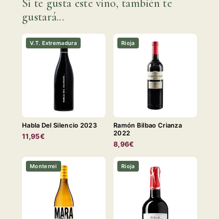
Si te gusta este vino, también te
gustará...
V.T. Extremadura
Rioja
Habla Del Silencio 2023
Ramón Bilbao Crianza
2022
11,95€
8,96€
Monterrei
Rioja