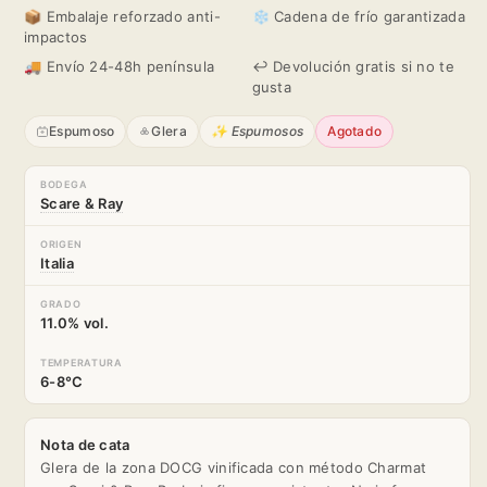
📦 Embalaje reforzado anti-
❄️ Cadena de frío garantizada
Ray
Ray
impactos
DOCG
DOCG
🚚 Envío 24-48h península
↩️ Devolución gratis si no te
gusta
Spumante
Spumante
Espumoso
Glera
✨ Espumosos
Agotado
BODEGA
Scare & Ray
ORIGEN
Italia
GRADO
11.0% vol.
TEMPERATURA
6-8°C
Nota de cata
Glera de la zona DOCG vinificada con método Charmat