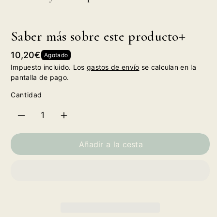
Saber más sobre este producto
Precio
10,20€
Agotado
habitual
Impuesto incluido. Los
gastos de envío
se calculan en la
pantalla de pago.
Cantidad
Reducir
Aumentar
cantidad
cantidad
Añadir a la cesta
para
para
Scavi
Scavi
&amp;
&amp;