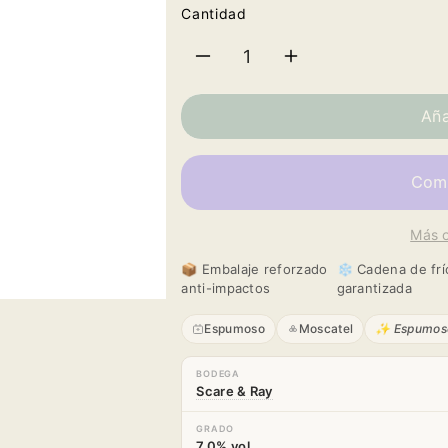
Cantidad
Reducir
Aumentar
cantidad
cantidad
Aña
para
para
Scavi
Scavi
Más 
&amp;
&amp;
📦 Embalaje reforzado
❄️ Cadena de frí
Ray
Ray
anti-impactos
garantizada
Moscato
Moscato
Espumoso
Moscatel
✨ Espumos
Spumante
Spumante
BODEGA
Scare & Ray
GRADO
7.0% vol.