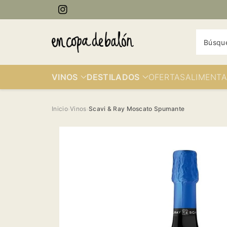
ectamente
Instagram
contenido
Búsqu
VINOS
DESTILADOS
OFERTAS
ALIMENTA
Inicio
Vinos
Scavi & Ray Moscato Spumante
›
›
Ir
directamente
a la
información
del producto