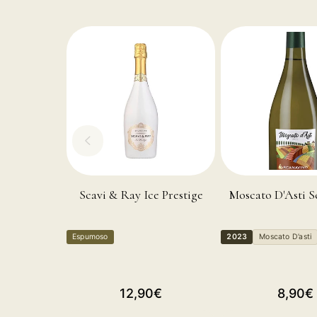
Scavi & Ray Ice Prestige
Moscato D'Asti 
Espumoso
2023
Moscato D’asti
Precio
Precio
12,90€
8,90€
habitual
habitual