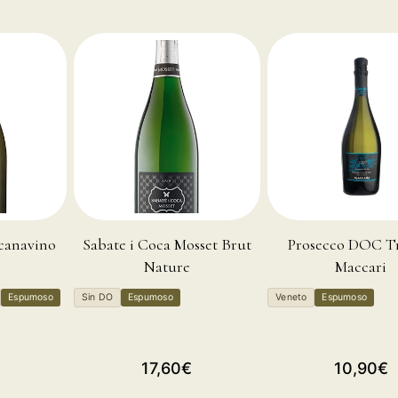
Scanavino
Sabate i Coca Mosset Brut
Prosecco DOC Tr
Nature
Maccari
Espumoso
Sin DO
Espumoso
Veneto
Espumoso
Precio
Precio
17,60€
10,90€
habitual
habitual