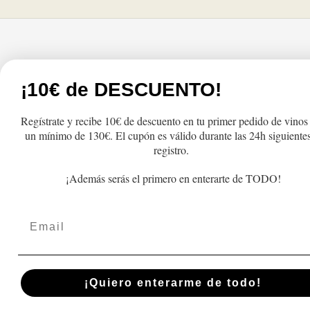
Tienda
Atención al cliente
¡10€ de DESCUENTO!
Productos
FAQs
Regístrate y recibe 10€ de descuento en tu primer pedido de vinos
Lo más vendido
Cambios y Devolu
un mínimo de 130€. El cupón es válido durante las 24h siguientes
Regalo
Pedidos y Envío
registro.
Recogida
¡Además serás el primero en enterarte de TODO!
Términos y Condic
Email
Política de privac
Aviso Legal
Blog
¡Quiero enterarme de todo!