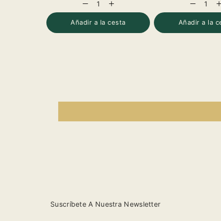
Reducir
Aumentar
Reducir
A
cantidad
cantidad
cantidad
c
para
para
para
p
Añadir a la cesta
Añadir a la c
Scavi
Scavi
Scavi
S
&amp;
&amp;
&amp;
&
Ray
Ray
Ray
R
Moscato
Moscato
Moscato
M
Spumante
Spumante
Spumante
S
Suscríbete A Nuestra Newsletter