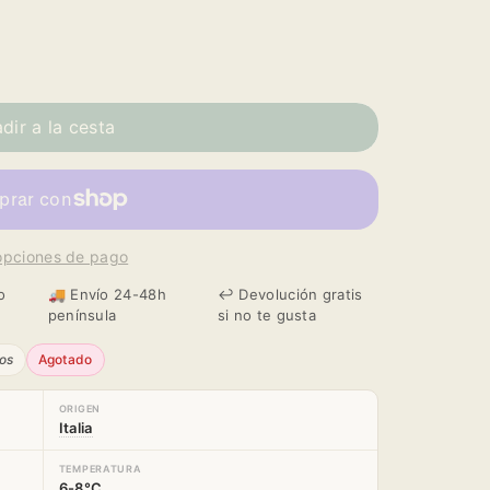
dir a la cesta
opciones de pago
o
🚚 Envío 24-48h
↩️ Devolución gratis
península
si no te gusta
os
Agotado
ORIGEN
Italia
TEMPERATURA
6-8°C