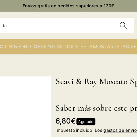
Envíos gratis en pedidos superiores a 130€
eda
CIÓN
INFO
BLOG
EVENTOS
DONDE ESTAMOS
TARJETAS R
Scavi & Ray Moscato 
Saber más sobre este p
Precio
6,80€
Agotado
habitual
Impuesto incluido. Los
gastos de envío