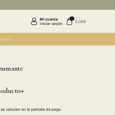
0
Mi cuenta
0,00€
Iniciar sesión
EGALO
Spumante
roducto
se calculan en la pantalla de pago.