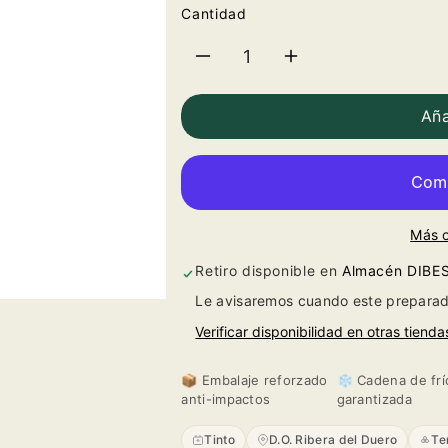
Cantidad
Reducir
Aumentar
cantidad
cantidad
Aña
para
para
Tomás
Tomás
Más 
Postigo
Postigo
Retiro disponible en
Almacén DIBE
3º
3º
Le avisaremos cuando este preparad
año
año
Verificar disponibilidad en otras tienda
2023
2023
📦 Embalaje reforzado
❄️ Cadena de frí
anti-impactos
garantizada
Tinto
D.O. Ribera del Duero
Te