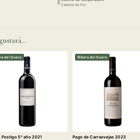
Cadena de frio
gustará...
ra del Duero
Ribera del Duero
 Postigo 5º año 2021
Pago de Carraovejas 2023