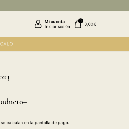
0
Mi cuenta
0,00€
Iniciar sesión
EGALO
023
roducto
se calculan en la pantalla de pago.