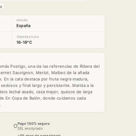
s
ORIGEN
España
TEMPERATURA
16-18°C
más Postigo, una de las referencias de Ribera del
bernet Sauvignon, Merlot, Malbec de la añada
 En la cata destaca por fruta negra madura,
sedosos y final largo y persistente. Marida a la
ero lechal asado, caza mayor, quesos de larga
n de En Copa de Balón, donde cuidamos cada
.
Pago 100% seguro
SSL encriptado
+30 anos de experiencia