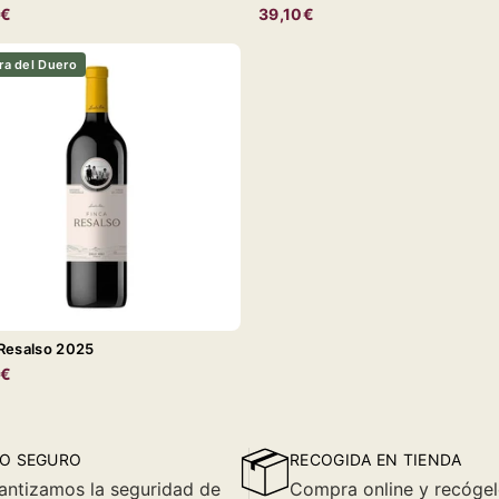
0€
39,10€
ra del Duero
 Resalso 2025
0€
O SEGURO
RECOGIDA EN TIENDA
antizamos la seguridad de
Compra online y recógel