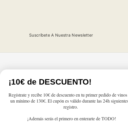
Suscríbete A Nuestra Newsletter
Tienda
Atención al cliente
¡10€ de DESCUENTO!
Productos
FAQs
Regístrate y recibe 10€ de descuento en tu primer pedido de vinos
Lo más vendido
Cambios y Devolu
un mínimo de 130€. El cupón es válido durante las 24h siguientes
Regalo
Pedidos y Envío
registro.
Recogida
¡Además serás el primero en enterarte de TODO!
Términos y Condic