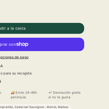
dir a la cesta
opciones de pago
SA
o para su recogida
s
o
🚚 Envío 24-48h
↩️ Devolución gratis
península
si no te gusta
mpranillo, Cabernet Sauvignon , Merlot, Malbec