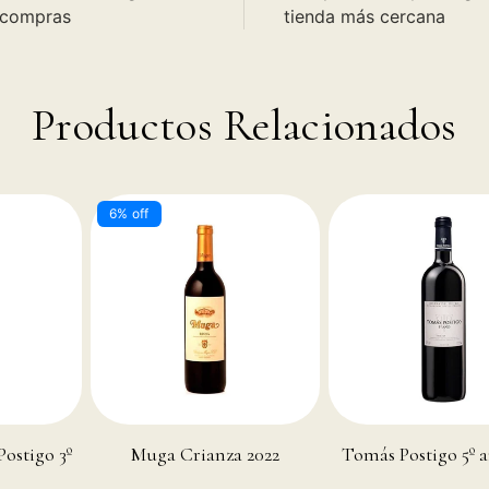
 compras
tienda más cercana
Productos Relacionados
6% off
stigo 3º
Muga Crianza 2022
Tomás Postigo 5º a
2