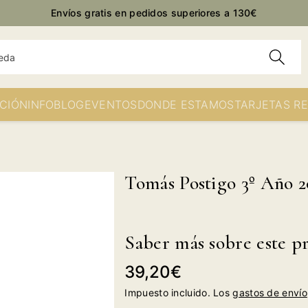
Envíos gratis en pedidos superiores a 130€
eda
CIÓN
INFO
BLOG
EVENTOS
DONDE ESTAMOS
TARJETAS R
Tomás Postigo 3º Año 2
Saber más sobre este p
Precio
39,20€
habitual
Impuesto incluido. Los
gastos de envío