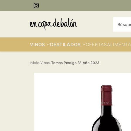
ectamente
Instagram
contenido
Búsqu
VINOS
DESTILADOS
OFERTAS
ALIMENTA
Inicio
Vinos
Tomás Postigo 3º Año 2023
›
›
Ir
directamente
a la
información
del producto