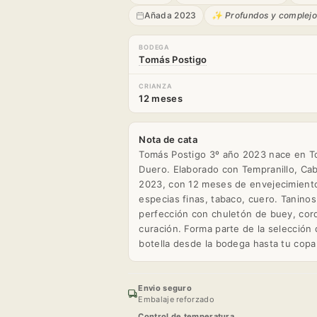
Añada 2023
✨ Profundos y complejo
BODEGA
Tomás Postigo
CRIANZA
12 meses
Nota de cata
Tomás Postigo 3º año 2023 nace en To
Duero. Elaborado con Tempranillo, Ca
2023, con 12 meses de envejecimiento.
especias finas, tabaco, cuero. Taninos 
perfección con chuletón de buey, cord
curación. Forma parte de la selecció
botella desde la bodega hasta tu copa
Envio seguro
Embalaje reforzado
Control de temperatura