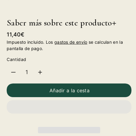
Saber más sobre este producto
Precio
11,40€
habitual
Impuesto incluido. Los
gastos de envío
se calculan en la
pantalla de pago.
Cantidad
Reducir
Aumentar
cantidad
cantidad
Añadir a la cesta
para
para
Vermouth
Vermouth
Golfo
Golfo