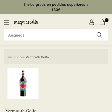
ctamente
Envíos gratis en pedidos superiores a
ontenido
130€
0
Búsqueda
Inicio
Vinos
Vermouth Golfo
›
›
Ir
directamente
a la
información
del producto
Vermouth Golfo