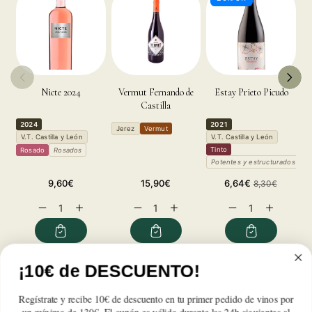
Nicte 2024
Vermut Fernando de
Estay Prieto Picudo
Ol
Castilla
2024
2021
2
Jerez
Vermut
V.T. Castilla y León
V.T. Castilla y León
T
Tinto
Rosado
Rosados
P
Potentes y estructurados
Precio
Precio
Precio
Precio
9,60€
15,90€
6,64€
8,30€
habitual
habitual
de
habitual
Reducir
Aumentar
Reducir
Aumentar
Reducir
Aumentar
oferta
cantidad
cantidad
cantidad
cantidad
cantidad
cantidad
para
para
para
para
para
para
Vermouth
Vermouth
Vermouth
Vermouth
Vermouth
Vermouth
Golfo
Golfo
Golfo
Golfo
Golfo
Golfo
¡10€ de DESCUENTO!
Reseñas de Clientes
Regístrate y recibe 10€ de descuento en tu primer pedido de vinos por
Sé el primero en escribir una reseña