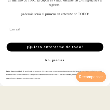
un mínimo de 130€. El cupón es válido durante las 24h siguientes al
registro.
Write a review
¡Además serás el primero en enterarte de TODO!
Email
Suscríbete A Nuestra Newsletter
¡Quiero enterarme de todo!
Correo electrónico
No, gracias
Aviso de privacidad:
Al registrarte, aceptas recibir comunicaciones de nuestra parte con ofertas y promociones exclusivas sobre
Tienda
nuestros vinos. Prometemos no compartir tu información con terceros. Consulta nuestra política de privacidad para más detalles
sobre cómo protegemos y utilizamos tus datos.
Inicio
Catálogo
Buscar
Cuenta
Carrito
Atención al cliente
Categorías