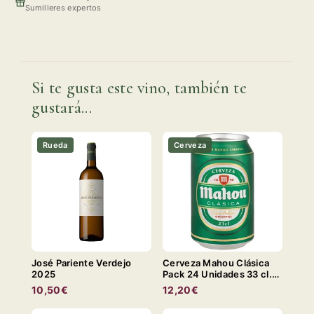
Sumilleres expertos
Si te gusta este vino, también te
gustará...
Rueda
Cerveza
José Pariente Verdejo
Cerveza Mahou Clásica
2025
Pack 24 Unidades 33 cl.
LATA
10,50€
12,20€