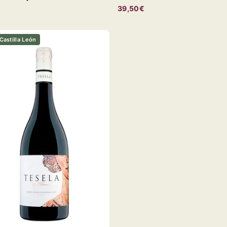
€
39,50€
 Castilla León