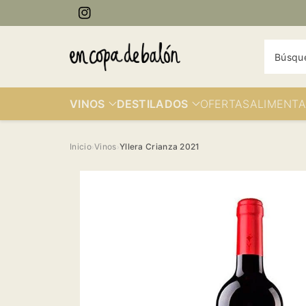
ectamente
Instagram
contenido
Búsqu
VINOS
DESTILADOS
OFERTAS
ALIMENTA
Inicio
Vinos
Yllera Crianza 2021
›
›
Ir
directamente
a la
información
del producto