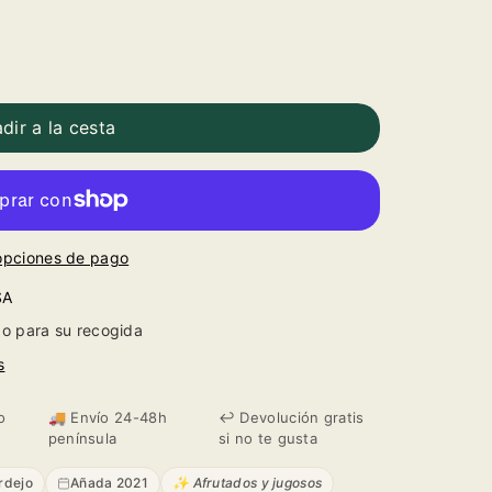
dir a la cesta
opciones de pago
SA
o para su recogida
s
o
🚚 Envío 24-48h
↩️ Devolución gratis
península
si no te gusta
rdejo
Añada 2021
✨ Afrutados y jugosos