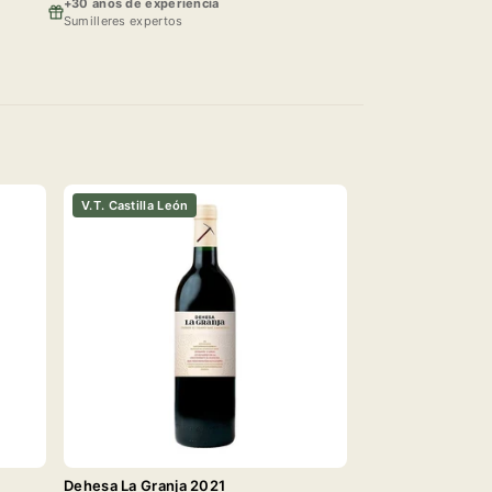
+30 anos de experiencia
Sumilleres expertos
V.T. Castilla León
Dehesa La Granja 2021