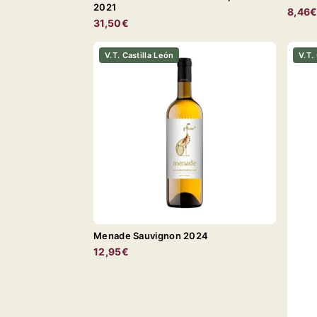
2021
8,46
31,50€
V.T. Castilla León
V.T.
Menade Sauvignon 2024
12,95€