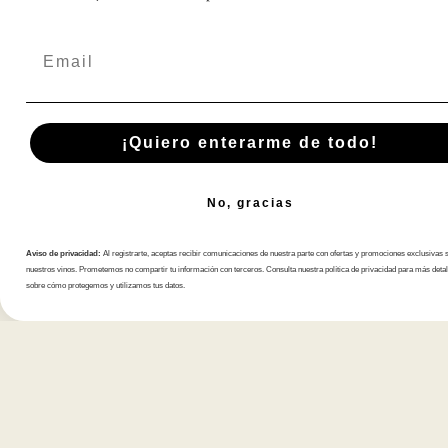
Email
¡Quiero enterarme de todo!
No, gracias
Aviso de privacidad:
Al registrarte, aceptas recibir comunicaciones de nuestra parte con ofertas y promociones exclusivas 
nuestros vinos. Prometemos no compartir tu información con terceros. Consulta nuestra política de privacidad para más detal
sobre cómo protegemos y utilizamos tus datos.
Suscríbete A Nuestra Newsletter
Tienda
Atención al cliente