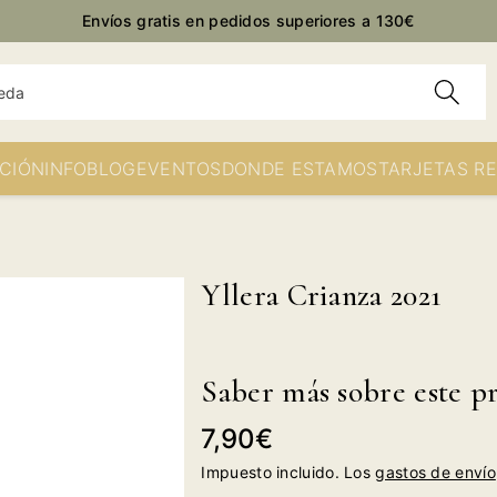
Envíos gratis en pedidos superiores a 130€
eda
CIÓN
INFO
BLOG
EVENTOS
DONDE ESTAMOS
TARJETAS R
Yllera Crianza 2021
Saber más sobre este p
Precio
7,90€
habitual
Impuesto incluido. Los
gastos de envío