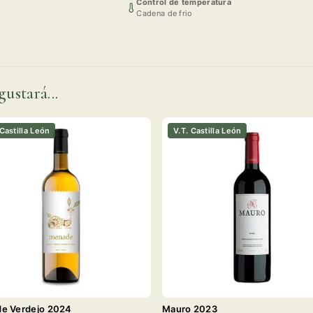
Control de temperatura
Cadena de frio
gustará...
 Castilla León
V.T. Castilla León
e Verdejo 2024
Mauro 2023