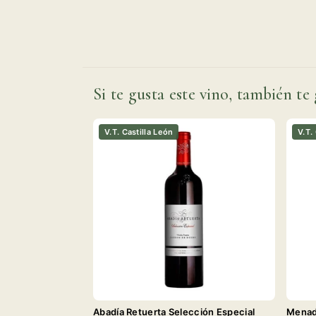
Si te gusta este vino, también te 
V.T. Castilla León
V.T.
Abadía Retuerta Selección Especial
Menad