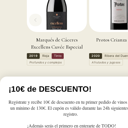
Marqués de Cáceres
Protos Crianza 
Excellens Cuvée Especial
2019
Rioja
Tinto
2020
Ribera del Duer
Profundos y complejos
Afrutados y jugosos
Precio
Precio
Precio
8,80€
9,90€
11,00€
¡10€ de DESCUENTO!
de
habitual
habitual
oferta
Reducir
Aumentar
Reducir
A
cantidad
cantidad
cantidad
c
Regístrate y recibe 10€ de descuento en tu primer pedido de vinos
para
para
para
p
Añadir a la cesta
Añadir a la c
un mínimo de 130€. El cupón es válido durante las 24h siguientes
Yllera
Yllera
Yllera
Y
registro.
Crianza
Crianza
Crianza
C
2021
2021
2021
2
¡Además serás el primero en enterarte de TODO!