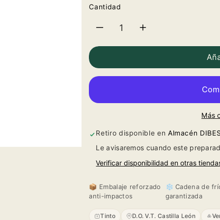
Cantidad
Reducir
Aumentar
cantidad
cantidad
Aña
para
para
Yllera
Yllera
Más 
Crianza
Crianza
Retiro disponible en
Almacén DIBE
2021
2021
Le avisaremos cuando este preparad
Verificar disponibilidad en otras tienda
📦 Embalaje reforzado
❄️ Cadena de frí
anti-impactos
garantizada
Tinto
D.O. V.T. Castilla León
Ve