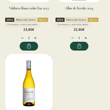
Valduero blanco sobre lías 2023
Albor de Resalte 2024
2023
Ribera del Duero
Blanco
2024
Ribera del Duero
Blanco
Cremosos y estructurados
Cremosos y estructurados
Precio
Precio
23,80€
22,60€
habitual
habitual
Reducir
Aumentar
Reducir
Aumentar
cantidad
cantidad
cantidad
cantidad
para
para
para
para