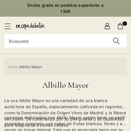
ctamente
Envíos gratis en pedidos superiores a
ontenido
130€
0
Búsqueda
Inicio
Albillo Mayor
›
Albillo Mayor
La uva Albillo Mayor es una variedad de uva blanca
autóctona de España, especialmente cultivada en regiones
como la Denominación de Origen Vinos de Madrid y la Ribera
Los vinos elaborados con Albillo Mayor suelen tener un perfil
del Duero. Se caracteriza por su piel gruesa y su capacidad
aromático complejo, con notas de frutas blancas, flores y a
para adaptarse a climas cálidos.
veces un toque mineral. Esta uva es apreciada tanto por su