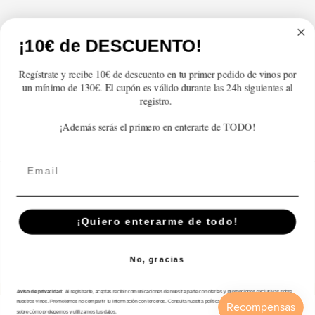
Atención al cliente
¡10€ de DESCUENTO!
Categorías
Regístrate y recibe 10€ de descuento en tu primer pedido de vinos por
un mínimo de 130€. El cupón es válido durante las 24h siguientes al
Información
registro.
¡Además serás el primero en enterarte de TODO!
Contacto
Email
Español
© 2026,
En Copa de Balón
-
¡Quiero enterarme de todo!
Disfruta con responsabilidad · No se vende alcohol a menores de 18 años ·
febe.es
No, gracias
Formas
de
Aviso de privacidad:
Al registrarte, aceptas recibir comunicaciones de nuestra parte con ofertas y promociones exclusivas sobre
pago
nuestros vinos. Prometemos no compartir tu información con terceros. Consulta nuestra política de privacidad para más detalles
sobre cómo protegemos y utilizamos tus datos.