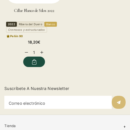
Cillar Blanco de Silos 2022
2022
Ribera del Duero
Blanco
Cremosos y estructurados
Peñín 90
Precio
18,20€
habitual
Reducir
Aumentar
cantidad
cantidad
para
para
Suscríbete A Nuestra Newsletter
Correo electrónico
Tienda