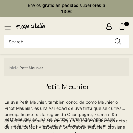
Envíos gratis en pedidos superiores a
ontent
130€
0
Search
Inicio
Petit Meunier
›
Petit Meunier
La uva Petit Meunier, también conocida como Meunier o
Pinot Meunier, es una variedad de uva tinta que se cultiva
principalmente en la región de Champagne, Francia. Se
Petit Meunier es una de las tres variedades principales
caracteriza por su piel gruesa y un sabor afrutado con notas
utilizadas en la producción de champán, junto con el
de fresa, cereza y especias. Su nombre "Meunier" proviene
Chardonnay y el Pinot Noir. Se aprecia por su capacidad