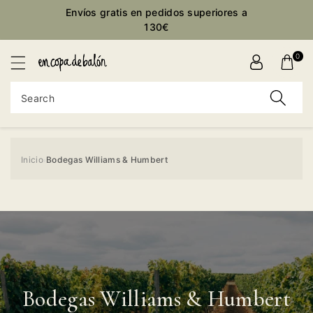
Envíos gratis en pedidos superiores a
ontent
130€
0
Search
Inicio
Bodegas Williams & Humbert
›
Bodegas Williams & Humbert