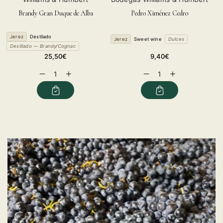
Brandy Gran Duque de Alba
Pedro Ximénez Cedro
Jerez
Destilado
Jerez
Sweet wine
Dulces
Destilado — Brandy/Cognac
Regular
Regular
25,50€
9,40€
price
price
Decrease
Increase
Decrease
Increase
quantity
quantity
quantity
quantity
for
for
for
for