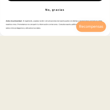
Correo electrónico
No, gracias
Aviso de privacidad:
Al registrarte, aceptas recibir comunicaciones de nuestra parte con ofertas y promociones exclusivas sobre
nuestros vinos. Prometemos no compartir tu información con terceros. Consulta nuestra política de privacidad para más detalles
sobre cómo protegemos y utilizamos tus datos.
Tienda
Inicio
Catálogo
Buscar
Cuenta
Carrito
Atención al cliente
Categorías
Información
Contacto
Español
© 2026,
En Copa de Balón
-