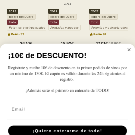
2022
2019
2022
2022
2
Ribera del Duero
Ribera del Duero
Ribera del Duero
R
Tinto
Tinto
Tinto
T
Potentes y estructurados
Afrutados y jugosos
Potentes y estructurados
P
Peñín 93
Peñín 91
Precio
Precio
Precio
Precio
36,10€
15,90€
17,01€
18,90€
habitual
habitual
de
habitual
Reducir
Aumentar
Reducir
Aumentar
Reducir
Aumentar
¡10€ de DESCUENTO!
oferta
cantidad
cantidad
cantidad
cantidad
cantidad
cantidad
para
para
para
para
para
para
Regístrate y recibe 10€ de descuento en tu primer pedido de vinos por
El
El
El
El
El
El
un mínimo de 130€. El cupón es válido durante las 24h siguientes al
Valiente
Valiente
Valiente
Valiente
Valiente
Valiente
registro.
Reseñas de Clientes
Valdaya
Valdaya
Valdaya
Valdaya
Valdaya
Valdaya
2022
2022
2022
2022
2022
2022
¡Además serás el primero en enterarte de TODO!
Sé el primero en escribir una reseña
Email
¡Quiero enterarme de todo!
Suscríbete A Nuestra Newsletter