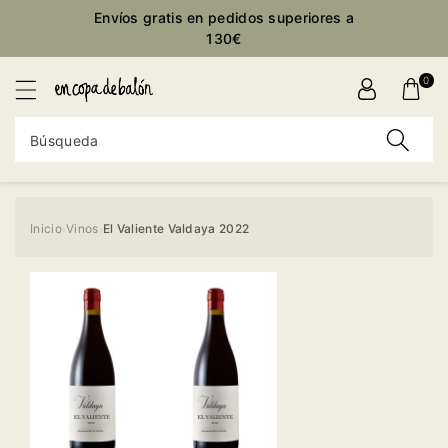
ctamente
Envíos gratis en pedidos superiores a
ontenido
130€
0
Búsqueda
Inicio
Vinos
El Valiente Valdaya 2022
›
›
Ir
directamente
a la
información
del producto