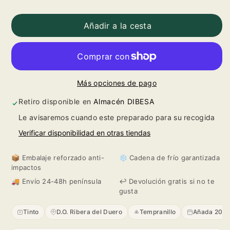
Reducir
Aumentar
cantidad
cantidad
Añadir a la cesta
para
para
El
El
Más opciones de pago
Valiente
Valiente
Retiro disponible en
Almacén DIBESA
Valdaya
Valdaya
Le avisaremos cuando este preparado para su recogida
2022
2022
Verificar disponibilidad en otras tiendas
📦 Embalaje reforzado anti-
❄️ Cadena de frío garantizada
impactos
🚚 Envío 24-48h península
↩️ Devolución gratis si no te
gusta
Tinto
D.O. Ribera del Duero
Tempranillo
Añada 202