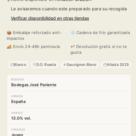
Sauvignon
Sauvignon
Le avisaremos cuando este preparado para su recogida
Blanc
Blanc
Verificar disponibilidad en otras tiendas
2025
2025
📦 Embalaje reforzado anti-
❄️ Cadena de frío garantizada
impactos
🚚 Envío 24-48h península
↩️ Devolución gratis si no te
gusta
Blanco
D.O. Rueda
Sauvignon Blanc
Añada 2025
BODEGA
Bodegas José Pariente
ORIGEN
España
GRADO
13.0% vol.
CRIANZA
Joven