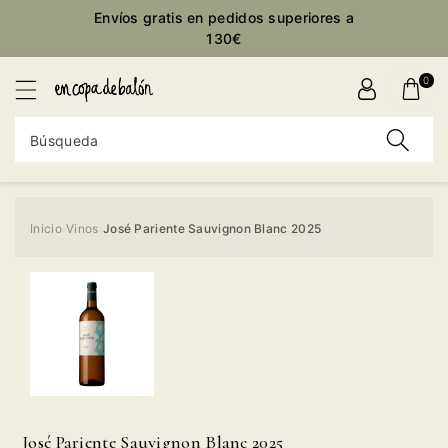
ctamente
Envíos gratis en pedidos superiores a
ontenido
130€
0
Búsqueda
Inicio
Vinos
José Pariente Sauvignon Blanc 2025
›
›
Ir
directamente
a la
información
del producto
José Pariente Sauvignon Blanc 2025