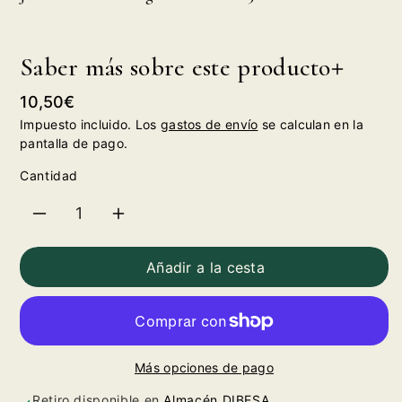
Saber más sobre este producto
Precio
10,50€
habitual
Impuesto incluido. Los
gastos de envío
se calculan en la
pantalla de pago.
Cantidad
Reducir
Aumentar
cantidad
cantidad
Añadir a la cesta
para
para
José
José
Más opciones de pago
Pariente
Pariente
Retiro disponible en
Almacén DIBESA