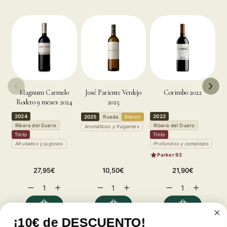
Magnum Carmelo
José Pariente Verdejo
Corimbo 2022
Rodero 9 meses 2024
2025
2024
2022
2025
Rueda
Blanco
2
Ribera del Duero
Ribera del Duero
Aromáticos y fragantes
A
Tinto
Tinto
Afrutados y jugosos
Profundos y complejos
Parker 92
Precio
Precio
Precio
27,95€
10,50€
21,90€
habitual
habitual
habitual
Reducir
Aumentar
Reducir
Aumentar
Reducir
Aumentar
cantidad
cantidad
cantidad
cantidad
cantidad
cantidad
para
para
para
para
para
para
José
José
José
José
José
José
¡10€ de DESCUENTO!
Pariente
Pariente
Pariente
Pariente
Pariente
Pariente