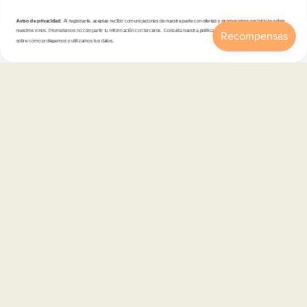
Aviso de privacidad:
Al registrarte, aceptas recibir comunicaciones de nuestra parte con ofertas y promociones exclusivas sobre
nuestros vinos. Prometemos no compartir tu información con terceros. Consulta nuestra política de privacidad para más detalles
sobre cómo protegemos y utilizamos tus datos.
Tienda
Inicio
Catálogo
Buscar
Cuenta
Carrito
Atención al cliente
Categorías
Información
Contacto
Español
© 2026,
En Copa de Balón
-
Disfruta con responsabilidad · No se vende alcohol a menores de 18 años ·
febe.es