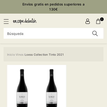
ctamente
Envíos gratis en pedidos superiores a
ontenido
130€
0
Búsqueda
Inicio
Vinos
Loess Collection Tinto 2021
›
›
Ir
directamente
a la
información
del producto