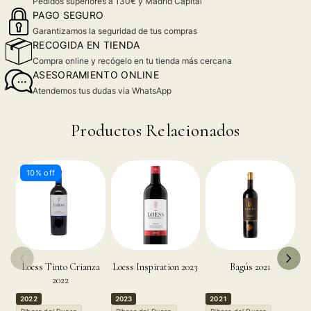
Pedidos superiores a 130€ y Madrid Capital
PAGO SEGURO
Garantizamos la seguridad de tus compras
RECOGIDA EN TIENDA
Compra online y recógelo en tu tienda más cercana
ASESORAMIENTO ONLINE
Atendemos tus dudas via WhatsApp
Productos Relacionados
10% off
Loess Tinto Crianza
Loess Inspiration 2023
Bagús 2021
P
2022
2022
2023
2021
2