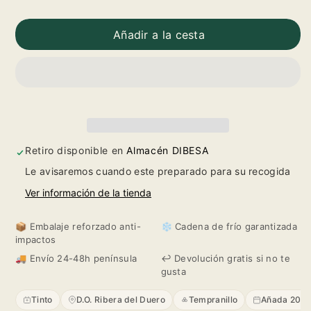
Reducir
Aumentar
cantidad
cantidad
Añadir a la cesta
para
para
Loess
Loess
Collection
Collection
Tinto
Tinto
Retiro disponible en
Almacén DIBESA
Le avisaremos cuando este preparado para su recogida
2021
2021
Ver información de la tienda
📦 Embalaje reforzado anti-
❄️ Cadena de frío garantizada
impactos
🚚 Envío 24-48h península
↩️ Devolución gratis si no te
gusta
Tinto
D.O. Ribera del Duero
Tempranillo
Añada 2021