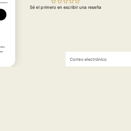
imitada
Limitada
Limitada
Limitada
Lim
Sé el primero en escribir una reseña
019
2019
2019
2019
20
sobre
les
Correo electrónico
Categorías
Información
Cerveza
Sobre En Copa de B
ciones
Espumosos
Trabaja con Nosotro