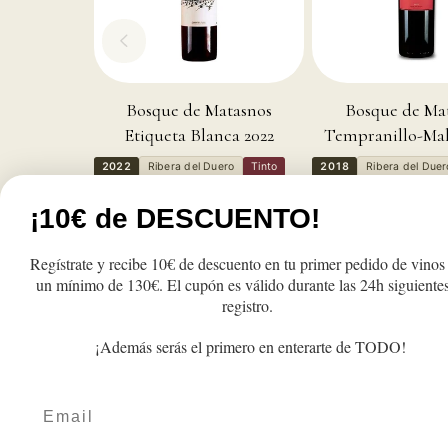
Bosque de Matasnos
Bosque de Ma
Etiqueta Blanca 2022
Tempranillo-Mal
2022
Ribera del Duero
Tinto
2018
Ribera del Duer
Potentes y estructurados
Potentes y estructurado
¡10€ de DESCUENTO!
Regístrate y recibe 10€ de descuento en tu primer pedido de vinos
Precio
Precio
33,37€
51,50€
un mínimo de 130€. El cupón es válido durante las 24h siguientes
habitual
habitual
registro.
Reducir
Aumentar
Reducir
A
cantidad
cantidad
cantidad
c
para
para
para
p
¡Además serás el primero en enterarte de TODO!
Añadir a la cesta
Añadir a la c
Magnum
Magnum
Magnum
M
Bosque
Bosque
Bosque
B
de
de
de
d
Email
Matasnos
Matasnos
Matasnos
M
Edición
Edición
Edición
E