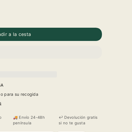
dir a la cesta
SA
o para su recogida
s
o
🚚 Envío 24-48h
↩️ Devolución gratis
península
si no te gusta