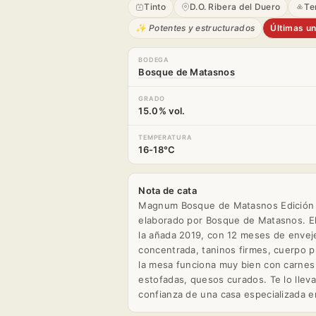
2019
2019
Tinto
D.O. Ribera del Duero
Te
✨ Potentes y estructurados
Últimas u
BODEGA
Bosque de Matasnos
GRADO
15.0% vol.
TEMPERATURA
16-18°C
Nota de cata
Magnum Bosque de Matasnos Edición Li
elaborado por Bosque de Matasnos. El
la añada 2019, con 12 meses de enveje
concentrada, taninos firmes, cuerpo p
la mesa funciona muy bien con carnes 
estofadas, quesos curados. Te lo llev
confianza de una casa especializada e