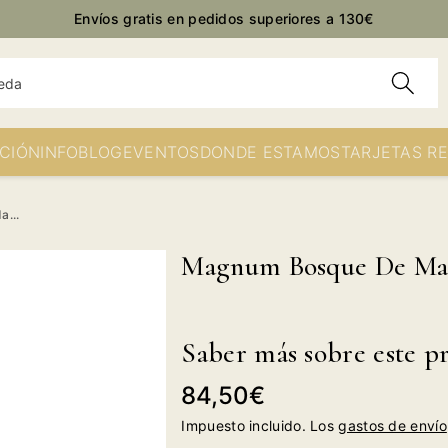
Envíos gratis en pedidos superiores a 130€
eda
CIÓN
INFO
BLOG
EVENTOS
DONDE ESTAMOS
TARJETAS R
...
Magnum Bosque De Mata
Saber más sobre este p
Precio
84,50€
habitual
Impuesto incluido. Los
gastos de envío