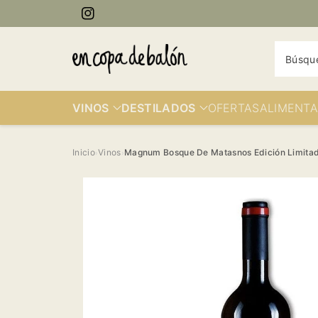
ectamente
Instagram
contenido
Búsqu
VINOS
DESTILADOS
OFERTAS
ALIMENTA
Inicio
Vinos
Magnum Bosque De Matasnos Edición Limitada
›
›
Ir
directamente
a la
información
del producto