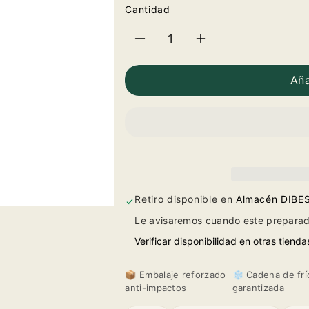
Cantidad
Reducir
Aumentar
cantidad
cantidad
Aña
para
para
Magnum
Magnum
Bosque
Bosque
de
de
Retiro disponible en
Almacén DIBE
Le avisaremos cuando este preparad
Matasnos
Matasnos
Verificar disponibilidad en otras tienda
Edición
Edición
📦 Embalaje reforzado
❄️ Cadena de frí
Limitada
Limitada
anti-impactos
garantizada