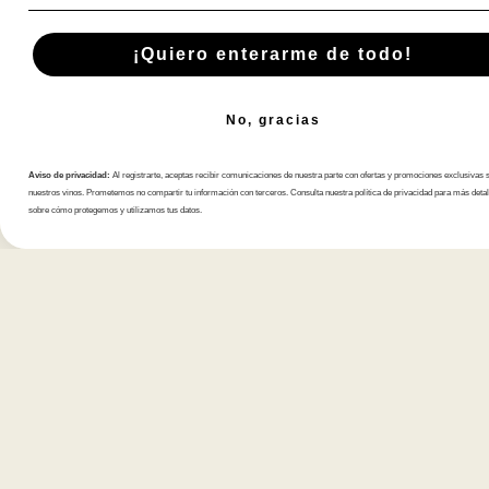
Limitada
Limitada
Limitada
L
2019
2019
2019
2
¡Quiero enterarme de todo!
No, gracias
Aviso de privacidad:
Al registrarte, aceptas recibir comunicaciones de nuestra parte con ofertas y promociones exclusivas 
nuestros vinos. Prometemos no compartir tu información con terceros. Consulta nuestra política de privacidad para más detal
sobre cómo protegemos y utilizamos tus datos.
Suscríbete A Nuestra Newsletter
Tienda
Atención al cliente
Productos
FAQs
Lo más vendido
Cambios y Devolu