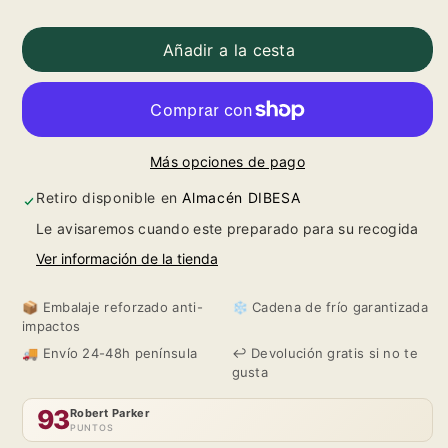
Reducir
Aumentar
cantidad
cantidad
Añadir a la cesta
para
para
Orto
Orto
Más opciones de pago
Vins
Vins
Retiro disponible en
Almacén DIBESA
Les
Les
Le avisaremos cuando este preparado para su recogida
Comes
Comes
Ver información de la tienda
D&#39;Orto
D&#39;Orto
📦 Embalaje reforzado anti-
❄️ Cadena de frío garantizada
impactos
2022
2022
🚚 Envío 24-48h península
↩️ Devolución gratis si no te
gusta
93
Robert Parker
PUNTOS