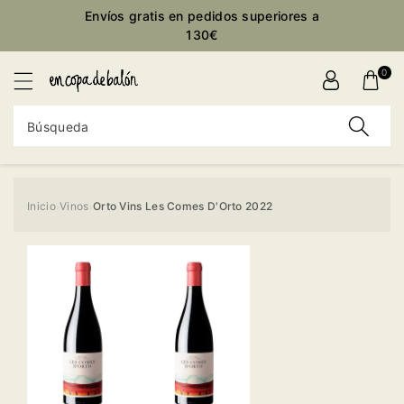
ctamente
Envíos gratis en pedidos superiores a
ontenido
130€
0
Búsqueda
Inicio
Vinos
Orto Vins Les Comes D'Orto 2022
›
›
Ir
directamente
a la
información
del producto