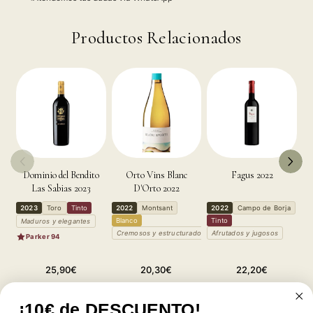
Productos Relacionados
Dominio del Bendito
Orto Vins Blanc
Fagus 2022
O
Las Sabias 2023
D'Orto 2022
2023
Toro
Tinto
2022
Montsant
2022
Campo de Borja
2
Blanco
Tinto
T
Maduros y elegantes
Cremosos y estructurados
Afrutados y jugosos
A
Parker 94
Precio
Precio
Precio
25,90€
20,30€
22,20€
habitual
habitual
habitual
Reducir
Aumentar
Reducir
Aumentar
Reducir
Aumentar
¡10€ de DESCUENTO!
cantidad
cantidad
cantidad
cantidad
cantidad
cantidad