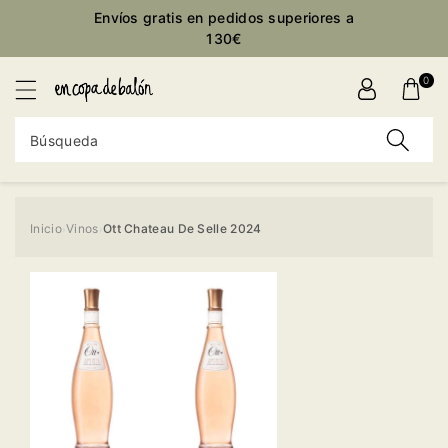
ctamente
Envíos gratis en pedidos superiores a
ontenido
130€
0
Búsqueda
Inicio
Vinos
Ott Chateau De Selle 2024
›
›
Ir
directamente
a la
información
del producto