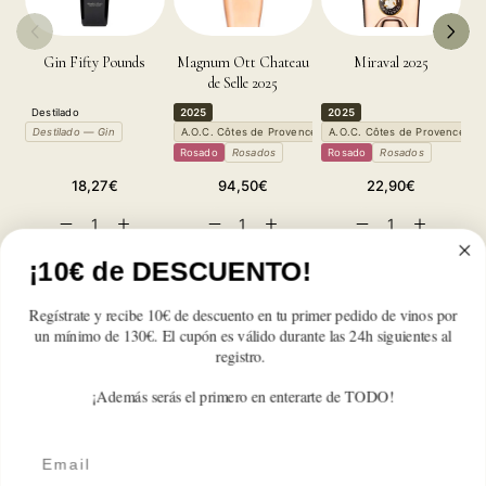
Gin Fifty Pounds
Magnum Ott Chateau
Miraval 2025
de Selle 2025
Destilado
2025
2025
2
Destilado — Gin
A.O.C. Côtes de Provence
A.O.C. Côtes de Provence
A
Rosado
Rosados
Rosado
Rosados
R
Precio
Precio
Precio
18,27€
94,50€
22,90€
habitual
habitual
habitual
Reducir
Aumentar
Reducir
Aumentar
Reducir
Aumentar
cantidad
cantidad
cantidad
cantidad
cantidad
cantidad
para
para
para
para
para
para
¡10€ de DESCUENTO!
Ott
Ott
Ott
Ott
Ott
Ott
Chateau
Chateau
Chateau
Chateau
Chateau
Chateau
Regístrate y recibe 10€ de descuento en tu primer pedido de vinos por
Reseñas de Clientes
de
de
de
de
de
de
un mínimo de 130€. El cupón es válido durante las 24h siguientes al
Selle
Selle
Selle
Selle
Selle
Selle
registro.
2024
2024
2024
2024
2024
2024
Sé el primero en escribir una reseña
¡Además serás el primero en enterarte de TODO!
Email