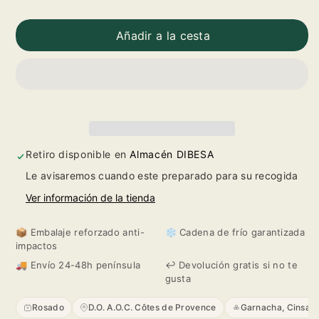
Reducir
Aumentar
cantidad
cantidad
Añadir a la cesta
para
para
Ott
Ott
Chateau
Chateau
de
de
Retiro disponible en
Almacén DIBESA
Le avisaremos cuando este preparado para su recogida
Selle
Selle
Ver información de la tienda
2024
2024
📦 Embalaje reforzado anti-
❄️ Cadena de frío garantizada
impactos
🚚 Envío 24-48h península
↩️ Devolución gratis si no te
gusta
Rosado
D.O. A.O.C. Côtes de Provence
Garnacha, Cinsault