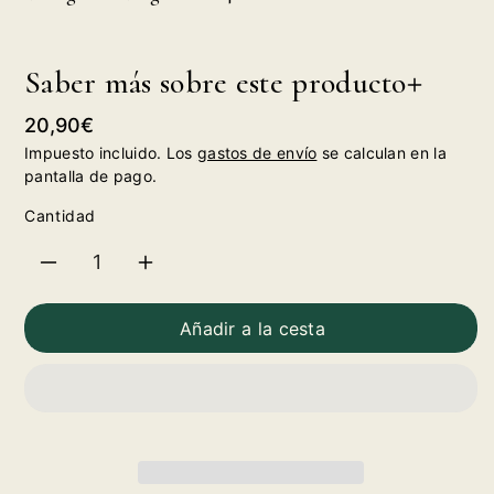
Saber más sobre este producto
Precio
20,90€
habitual
Impuesto incluido. Los
gastos de envío
se calculan en la
pantalla de pago.
Cantidad
Reducir
Aumentar
cantidad
cantidad
Añadir a la cesta
para
para
Vallegarcía
Vallegarcía
Viognier
Viognier