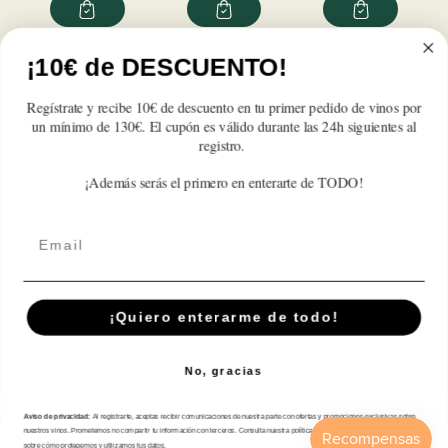
para
para
para
para
para
para
Vallegarcía
Vallegarcía
Vallegarcía
Vallegarcía
Vallegarcía
Vallegarcía
Viognier
Viognier
Viognier
Viognier
Viognier
Viognier
¡10€ de DESCUENTO!
Reseñas de Clientes
2024
2024
2024
2024
2024
2024
Regístrate y recibe 10€ de descuento en tu primer pedido de vinos por
Sé el primero en escribir una reseña
un mínimo de 130€. El cupón es válido durante las 24h siguientes al
registro.
Write a review
¡Además serás el primero en enterarte de TODO!
Email
Suscríbete A Nuestra Newsletter
¡Quiero enterarme de todo!
Correo electrónico
No, gracias
Aviso de privacidad:
Al registrarte, aceptas recibir comunicaciones de nuestra parte con ofertas y promociones exclusivas sobre
Tienda
nuestros vinos. Prometemos no compartir tu información con terceros. Consulta nuestra política de privacidad para más detalles
sobre cómo protegemos y utilizamos tus datos.