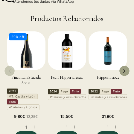
Atendemos tus dudas via WhatsApp
Productos Relacionados
20% off
Finca La Estacada
Petit Hipperia 2024
Hipperia 2022
Secua
2022
2
2024
Pago
Tinto
2022
Pago
Tinto
V.T. Castilla y León
R
Potentes y estructurados
Potentes y estructurados
Tinto
T
Afrutados y jugosos
P
Precio
Precio
Precio
Precio
9,80€
15,50€
31,90€
12,25€
de
habitual
habitual
habitual
Reducir
Aumentar
Reducir
Aumentar
Reducir
Aumentar
oferta
cantidad
cantidad
cantidad
cantidad
cantidad
cantidad