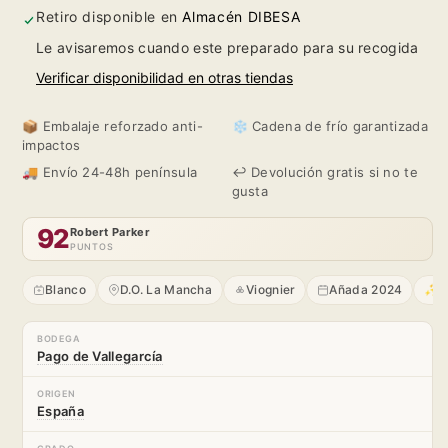
2024
2024
Retiro disponible en
Almacén DIBESA
Le avisaremos cuando este preparado para su recogida
Verificar disponibilidad en otras tiendas
📦 Embalaje reforzado anti-
❄️ Cadena de frío garantizada
impactos
🚚 Envío 24-48h península
↩️ Devolución gratis si no te
gusta
92
Robert Parker
PUNTOS
Blanco
D.O. La Mancha
Viognier
Añada 2024
✨ A
BODEGA
Pago de Vallegarcía
ORIGEN
España