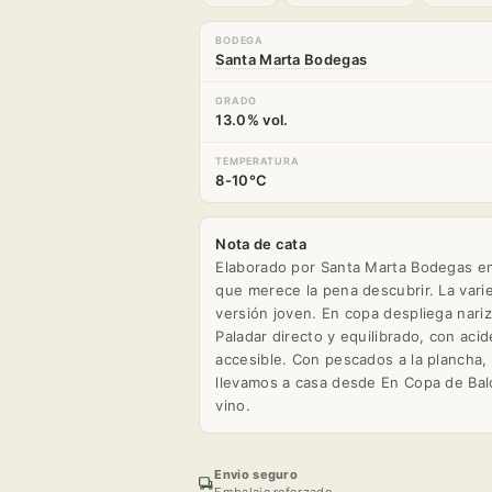
BODEGA
Santa Marta Bodegas
GRADO
13.0% vol.
TEMPERATURA
8-10°C
Nota de cata
Elaborado por Santa Marta Bodegas en
que merece la pena descubrir. La vari
versión joven. En copa despliega nariz f
Paladar directo y equilibrado, con aci
accesible. Con pescados a la plancha, 
llevamos a casa desde En Copa de Baló
vino.
Envio seguro
Embalaje reforzado