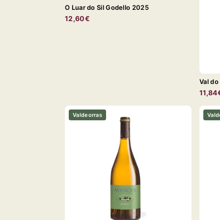
O Luar do Sil Godello 2025
12,60€
Val do
11,84
Valdeorras
Vald