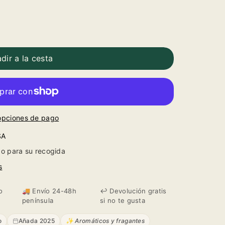
dir a la cesta
opciones de pago
SA
o para su recogida
s
o
🚚 Envío 24-48h
↩️ Devolución gratis
península
si no te gusta
o
Añada 2025
✨ Aromáticos y fragantes