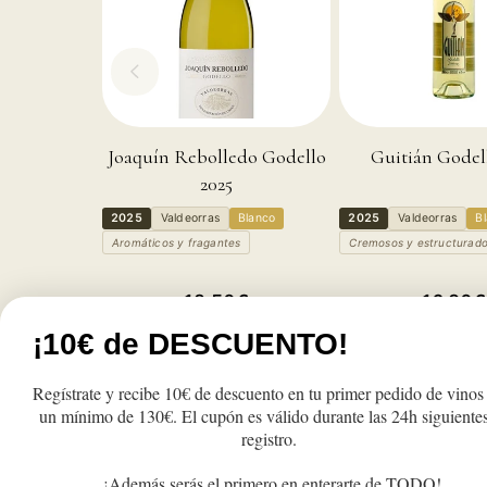
Joaquín Rebolledo Godello
Guitián Godel
2025
2025
Valdeorras
Blanco
2025
Valdeorras
B
Aromáticos y fragantes
Cremosos y estructurad
Precio
Precio
12,50€
16,90€
habitual
habitual
¡10€ de DESCUENTO!
Reducir
Aumentar
Reducir
A
cantidad
cantidad
cantidad
c
para
para
para
p
Añadir a la cesta
Añadir a la c
Regístrate y recibe 10€ de descuento en tu primer pedido de vinos
Viñaredo
Viñaredo
Viñaredo
V
un mínimo de 130€. El cupón es válido durante las 24h siguientes
Godello
Godello
Godello
G
registro.
2025
2025
2025
2
¡Además serás el primero en enterarte de TODO!