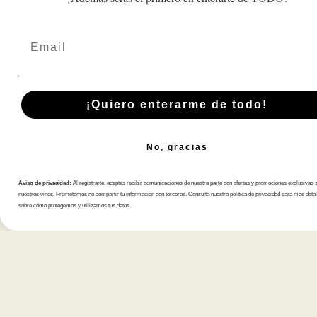
Email
¡Quiero enterarme de todo!
No, gracias
Aviso de privacidad:
Al registrarte, aceptas recibir comunicaciones de nuestra parte con ofertas y promociones exclusivas 
Suscríbete A Nuestra Newsletter
nuestros vinos. Prometemos no compartir tu información con terceros. Consulta nuestra política de privacidad para más detal
sobre cómo protegemos y utilizamos tus datos.
Tienda
Atención al cliente