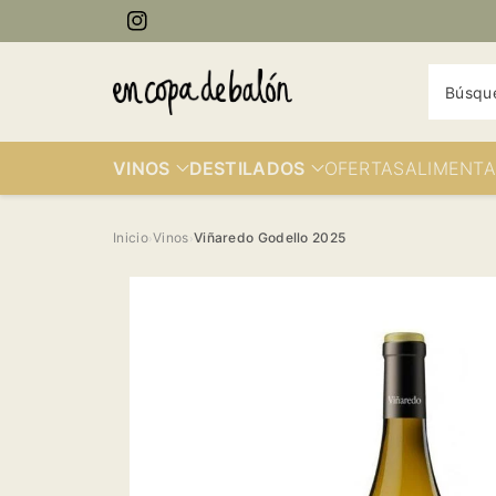
ectamente
Instagram
contenido
Búsqu
VINOS
DESTILADOS
OFERTAS
ALIMENTA
Inicio
Vinos
Viñaredo Godello 2025
›
›
Ir
directamente
a la
información
del producto