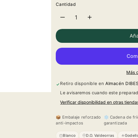
Cantidad
Reducir
Aumentar
cantidad
cantidad
Aña
para
para
Viñaredo
Viñaredo
Más 
Godello
Godello
Retiro disponible en
Almacén DIBE
2025
2025
Le avisaremos cuando este preparad
Verificar disponibilidad en otras tienda
📦 Embalaje reforzado
❄️ Cadena de frí
anti-impactos
garantizada
Blanco
D.O. Valdeorras
Godell