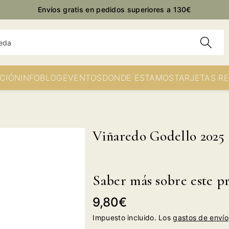
Envíos gratis en pedidos superiores a 130€
eda
CIÓN
INFO
BLOG
EVENTOS
DONDE ESTAMOS
TARJETAS R
Viñaredo Godello 2025
Saber más sobre este p
Precio
9,80€
habitual
Impuesto incluido. Los
gastos de envío