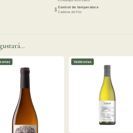
Control de temperatura
Cadena de frio
gustará...
eorras
Valdeorras