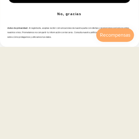
Correo electrónico
No, gracias
Aviso de privacidad:
Al registrarte, aceptas recibir comunicaciones de nuestra parte con ofertas y promociones exclusivas sobre
Tienda
nuestros vinos. Prometemos no compartir tu información con terceros. Consulta nuestra política de privacidad para más detalles
sobre cómo protegemos y utilizamos tus datos.
Inicio
Catálogo
Buscar
Cuenta
Carrito
Atención al cliente
Categorías
Información
Contacto
Español
© 2026,
En Copa de Balón
-
Disfruta con responsabilidad · No se vende alcohol a menores de 18 años ·