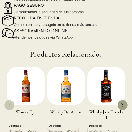
PAGO SEGURO
Garantizamos la seguridad de tus compras
RECOGIDA EN TIENDA
Compra online y recógelo en tu tienda más cercana
ASESORAMIENTO ONLINE
Atendemos tus dudas via WhatsApp
Productos Relacionados
Whisky Dyc
Whisky Dyc 8 años
Whisky Jack Daniel's
1L
Destilado
Destilado
Destilado
D
Destilado — Whisky
Destilado — Whisky
Destilado — Whisky
D