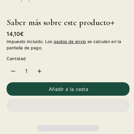
Saber más sobre este producto
Precio
14,10€
habitual
Impuesto incluido. Los
gastos de envío
se calculan en la
pantalla de pago.
Cantidad
Reducir
Aumentar
cantidad
cantidad
Añadir a la cesta
para
para
Whisky
Whisky
Dyc
Dyc