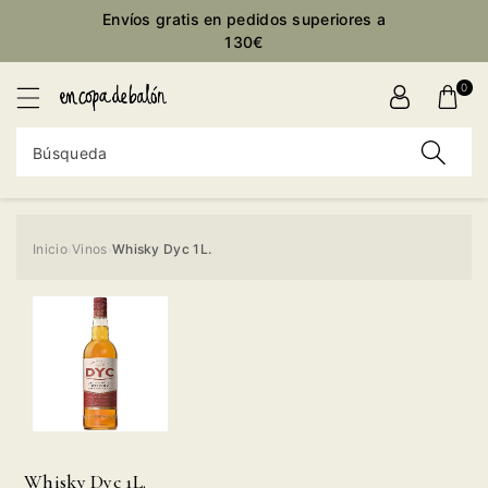
ctamente
Envíos gratis en pedidos superiores a
ontenido
130€
0
Búsqueda
Inicio
Vinos
Whisky Dyc 1L.
›
›
Ir
directamente
a la
información
del producto
Whisky Dyc 1L.