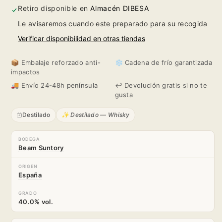
1L.
1L.
Retiro disponible en
Almacén DIBESA
Le avisaremos cuando este preparado para su recogida
Verificar disponibilidad en otras tiendas
📦 Embalaje reforzado anti-
❄️ Cadena de frío garantizada
impactos
🚚 Envío 24-48h península
↩️ Devolución gratis si no te
gusta
Destilado
✨ Destilado — Whisky
BODEGA
Beam Suntory
ORIGEN
España
GRADO
40.0% vol.