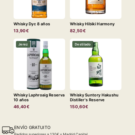
Whisky Dyc 8 años
Whisky Hibiki Harmony
13,90€
82,50€
Jerez
Destilado
Whisky Laphroaig Reserva
Whisky Suntory Hakushu
10 años
Distiller's Reserve
46,40€
150,60€
ENVÍO GRATUITO
Pedidos superiores a 130€ y Madrid Capital