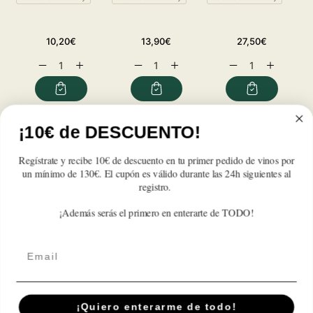
Precio
Precio
Precio
10,20€
13,90€
27,50€
habitual
habitual
habitual
Reducir
Aumentar
Reducir
Aumentar
Reducir
Aumentar
cantidad
cantidad
cantidad
cantidad
cantidad
cantidad
para
para
para
para
para
para
Whisky
Whisky
Whisky
Whisky
Whisky
Whisky
Dyc
Dyc
Dyc
Dyc
Dyc
Dyc
Reseñas de Clientes
¡10€ de DESCUENTO!
1L.
1L.
1L.
1L.
1L.
1L.
Regístrate y recibe 10€ de descuento en tu primer pedido de vinos por
Sé el primero en escribir una reseña
un mínimo de 130€. El cupón es válido durante las 24h siguientes al
registro.
Write a review
¡Además serás el primero en enterarte de TODO!
Email
Suscríbete A Nuestra Newsletter
¡Quiero enterarme de todo!