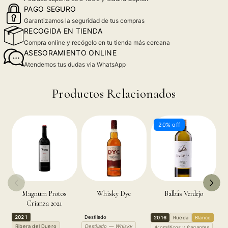
PAGO SEGURO
Garantizamos la seguridad de tus compras
RECOGIDA EN TIENDA
Compra online y recógelo en tu tienda más cercana
ASESORAMIENTO ONLINE
Atendemos tus dudas via WhatsApp
Productos Relacionados
20% off
Magnum Protos
Whisky Dyc
Balbás Verdejo
Crianza 2021
2021
Destilado
D
2016
Rueda
Blanco
Ribera del Duero
Destilado — Whisky
D
Aromáticos y fragantes