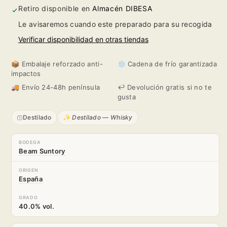
8
8
Retiro disponible en
Almacén DIBESA
Le avisaremos cuando este preparado para su recogida
años
años
Verificar disponibilidad en otras tiendas
📦 Embalaje reforzado anti-
❄️ Cadena de frío garantizada
impactos
🚚 Envío 24-48h península
↩️ Devolución gratis si no te
gusta
Destilado
✨ Destilado — Whisky
BODEGA
Beam Suntory
ORIGEN
España
GRADO
40.0% vol.