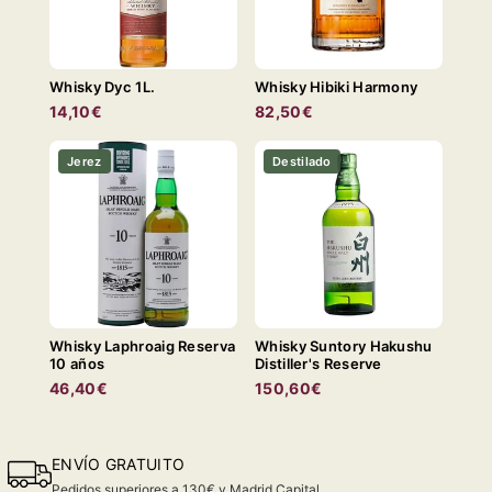
Whisky Dyc 1L.
Whisky Hibiki Harmony
14,10€
82,50€
Jerez
Destilado
Whisky Laphroaig Reserva
Whisky Suntory Hakushu
10 años
Distiller's Reserve
46,40€
150,60€
ENVÍO GRATUITO
Pedidos superiores a 130€ y Madrid Capital