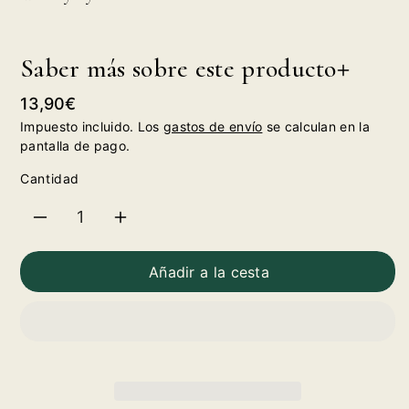
Saber más sobre este producto
Precio
13,90€
habitual
Impuesto incluido. Los
gastos de envío
se calculan en la
pantalla de pago.
Cantidad
Reducir
Aumentar
cantidad
cantidad
Añadir a la cesta
para
para
Whisky
Whisky
Dyc
Dyc