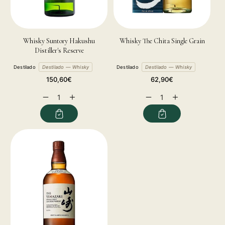
Whisky Suntory Hakushu
Whisky The Chita Single Grain
Distiller's Reserve
Destilado
Destilado — Whisky
Destilado
Destilado — Whisky
Precio
Precio
150,60€
62,90€
habitual
habitual
Reducir
Aumentar
Reducir
Aumentar
cantidad
cantidad
cantidad
cantidad
para
para
para
para