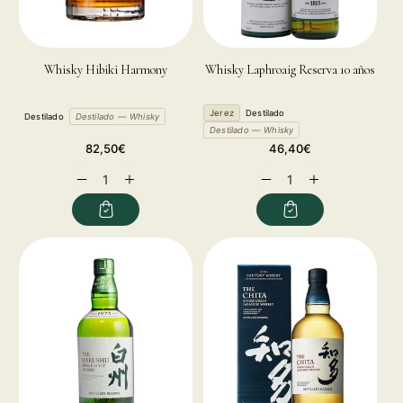
Whisky Hibiki Harmony
Whisky Laphroaig Reserva 10 años
Jerez
Destilado
Destilado
Destilado — Whisky
Destilado — Whisky
Precio
Precio
82,50€
46,40€
habitual
habitual
Reducir
Aumentar
Reducir
Aumentar
cantidad
cantidad
cantidad
cantidad
para
para
para
para