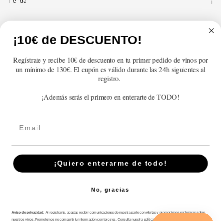
Tienda
Atención al cliente
¡10€ de DESCUENTO!
Categorías
Regístrate y recibe 10€ de descuento en tu primer pedido de vinos por
un mínimo de 130€. El cupón es válido durante las 24h siguientes al
Información
registro.
¡Además serás el primero en enterarte de TODO!
Contacto
Email
Español
© 2026,
En Copa de Balón
-
¡Quiero enterarme de todo!
Disfruta con responsabilidad · No se vende alcohol a menores de 18 años ·
febe.es
No, gracias
Formas
de
Aviso de privacidad:
Al registrarte, aceptas recibir comunicaciones de nuestra parte con ofertas y promociones exclusivas sobre
pago
nuestros vinos. Prometemos no compartir tu información con terceros. Consulta nuestra política de privacidad para más detalles