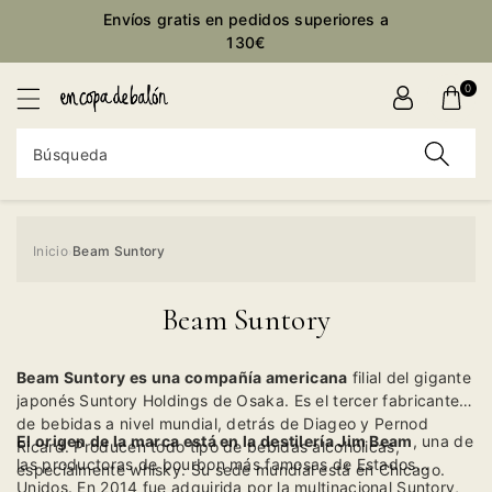
ctamente
Envíos gratis en pedidos superiores a
ontenido
130€
0
Búsqueda
Inicio
Beam Suntory
›
Beam Suntory
Beam Suntory es una compañía americana
filial del gigante
japonés Suntory Holdings de Osaka. Es el tercer fabricante
de bebidas a nivel mundial, detrás de Diageo y Pernod
El origen de la marca está en la destilería Jim Beam
, una de
Ricard. Producen todo tipo de bebidas alcohólicas,
las productoras de bourbon más famosas de Estados
especialmente whisky. Su sede mundial está en Chicago.
Unidos. En 2014 fue adquirida por la multinacional Suntory,