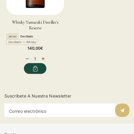
Whisky Yamazaki Distiller's
Reserve
Jerez
Destilado
Destilado — Whisky
Precio
140,00€
habitual
Reducir
Aumentar
cantidad
cantidad
para
para
Suscríbete A Nuestra Newsletter
Correo electrónico