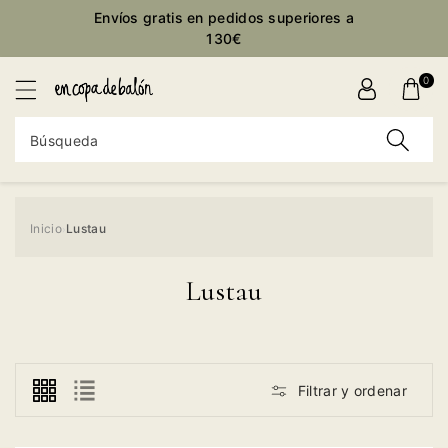
ctamente
Envíos gratis en pedidos superiores a
ontenido
130€
0
Búsqueda
Inicio
Lustau
›
Lustau
Filtrar y ordenar