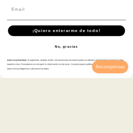
Email
Español
© 2026,
En Copa de Balón
-
¡Quiero enterarme de todo!
Disfruta con responsabilidad · No se vende alcohol a menores de 18 años ·
febe.es
No, gracias
Formas
de
Aviso de privacidad:
Al registrarte, aceptas recibir comunicaciones de nuestra parte con ofertas y promociones exclusivas sobre
pago
nuestros vinos. Prometemos no compartir tu información con terceros. Consulta nuestra política de privacidad para más detalles
sobre cómo protegemos y utilizamos tus datos.
Inicio
Catálogo
Buscar
Cuenta
Carrito