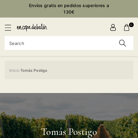
Envíos gratis en pedidos superiores a
ontent
130€
0
Search
Inicio
Tomás Postigo
›
Tomás Postigo