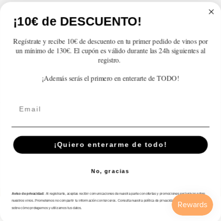
Atención al cliente
¡10€ de DESCUENTO!
Categorías
Regístrate y recibe 10€ de descuento en tu primer pedido de vinos por
un mínimo de 130€. El cupón es válido durante las 24h siguientes al
Información
registro.
¡Además serás el primero en enterarte de TODO!
Contacto
Email
English
© 2026,
En Copa de Balón
Powered by Shopify
¡Quiero enterarme de todo!
Disfruta con responsabilidad · No se vende alcohol a menores de 18 años ·
febe.es
No, gracias
Payment
methods
Aviso de privacidad:
Al registrarte, aceptas recibir comunicaciones de nuestra parte con ofertas y promociones exclusivas sobre
nuestros vinos. Prometemos no compartir tu información con terceros. Consulta nuestra política de privacidad para más detalles
sobre cómo protegemos y utilizamos tus datos.
Inicio
Catálogo
Buscar
Cuenta
Carrito