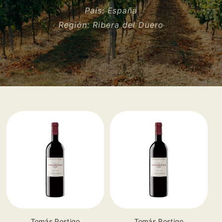
País:
España
Región:
Ribera del Duero
Vendor:
Vendor:
Tomás Postigo
Tomás Postigo