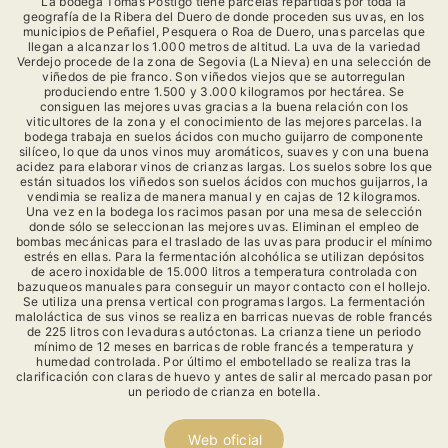
La bodega Tomás Postigo tiene parcelas repartidas por toda la
geografía de la Ribera del Duero de donde proceden sus uvas, en los
municipios de Peñafiel, Pesquera o Roa de Duero, unas parcelas que
llegan a alcanzar los 1.000 metros de altitud. La uva de la variedad
Verdejo procede de la zona de Segovia (La Nieva) en una selección de
viñedos de pie franco. Son viñedos viejos que se autorregulan
produciendo entre 1.500 y 3.000 kilogramos por hectárea. Se
consiguen las mejores uvas gracias a la buena relación con los
viticultores de la zona y el conocimiento de las mejores parcelas. la
bodega trabaja en suelos ácidos con mucho guijarro de componente
silíceo, lo que da unos vinos muy aromáticos, suaves y con una buena
acidez para elaborar vinos de crianzas largas. Los suelos sobre los que
están situados los viñedos son suelos ácidos con muchos guijarros, la
vendimia se realiza de manera manual y en cajas de 12 kilogramos.
Una vez en la bodega los racimos pasan por una mesa de selección
donde sólo se seleccionan las mejores uvas. Eliminan el empleo de
bombas mecánicas para el traslado de las uvas para producir el mínimo
estrés en ellas. Para la fermentación alcohólica se utilizan depósitos
de acero inoxidable de 15.000 litros a temperatura controlada con
bazuqueos manuales para conseguir un mayor contacto con el hollejo.
Se utiliza una prensa vertical con programas largos. La fermentación
maloláctica de sus vinos se realiza en barricas nuevas de roble francés
de 225 litros con levaduras autóctonas. La crianza tiene un periodo
mínimo de 12 meses en barricas de roble francés a temperatura y
humedad controlada. Por último el embotellado se realiza tras la
clarificación con claras de huevo y antes de salir al mercado pasan por
un periodo de crianza en botella.
Web oficial