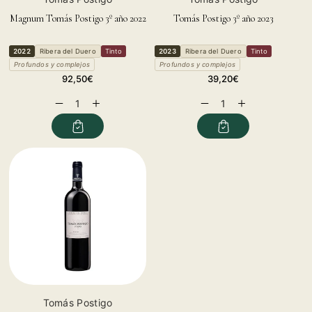
Magnum Tomás Postigo 3º año 2022
Tomás Postigo 3º año 2023
2022
Ribera del Duero
Tinto
2023
Ribera del Duero
Tinto
Profundos y complejos
Profundos y complejos
Regular
Regular
92,50€
39,20€
price
price
Decrease
Increase
Decrease
Increase
quantity
quantity
quantity
quantity
for
for
for
for
Vendor:
Tomás Postigo