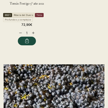
Tomás Postigo 5º año 2021
2021
Ribera del Duero
Tinto
Profundos y complejos
Regular
72,90€
price
Decrease
Increase
quantity
quantity
for
for