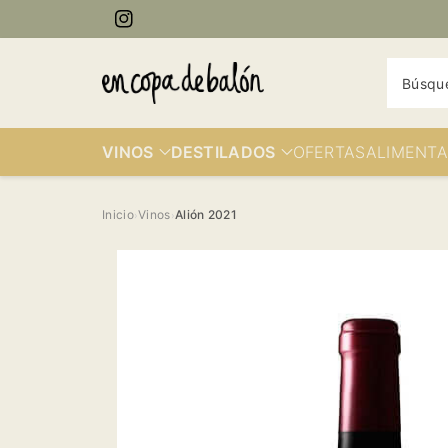
ectamente
Instagram
contenido
Búsqu
VINOS
DESTILADOS
OFERTAS
ALIMENTA
Inicio
Vinos
Alión 2021
›
›
Ir
directamente
a la
información
del producto