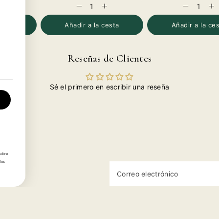
umentar
Reducir
Aumentar
Reducir
Au
antidad
cantidad
cantidad
cantidad
can
ara
para
para
para
par
esta
Añadir a la cesta
Añadir a la ce
lión
Alión
Alión
Alión
Ali
021
2021
2021
2021
20
Reseñas de Clientes
Sé el primero en escribir una reseña
sobre
les
Correo electrónico