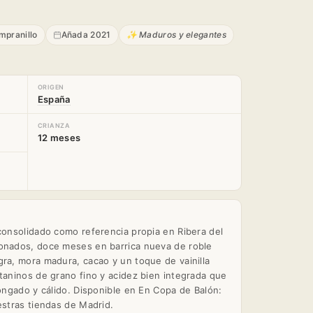
mpranillo
Añada 2021
✨ Maduros y elegantes
ORIGEN
España
CRIANZA
12 meses
 consolidado como referencia propia en Ribera del
ionados, doce meses en barrica nueva de roble
gra, mora madura, cacao y un toque de vainilla
 taninos de grano fino y acidez bien integrada que
longado y cálido. Disponible en En Copa de Balón:
estras tiendas de Madrid.