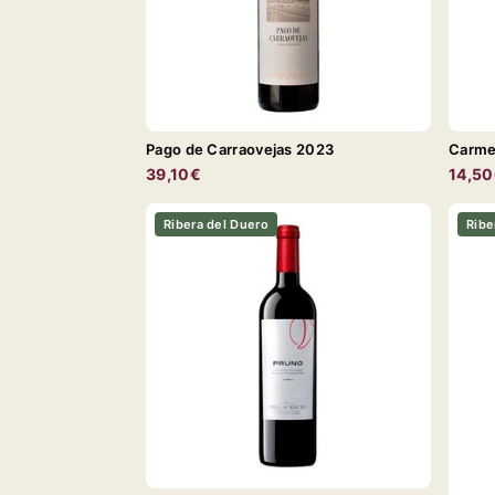
Pago de Carraovejas 2023
Carme
39,10€
14,5
Ribera del Duero
Ribe