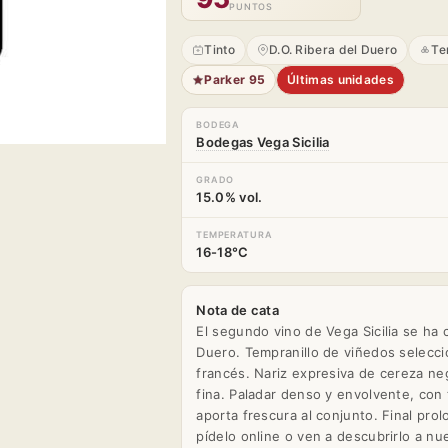
PUNTOS
Tinto
D.O. Ribera del Duero
Te
Parker 95
Últimas unidades
BODEGA
Bodegas Vega Sicilia
GRADO
15.0% vol.
TEMPERATURA
16-18°C
Nota de cata
El segundo vino de Vega Sicilia se ha
Duero. Tempranillo de viñedos selecc
francés. Nariz expresiva de cereza ne
fina. Paladar denso y envolvente, con
aporta frescura al conjunto. Final pro
pídelo online o ven a descubrirlo a nu