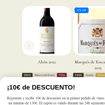
4% off
Alión 2022
Marqués de Risca
2025
2022
Ribera del Duero
Tinto
2025
Rueda
Blanc
Maduros y elegantes
Aromáticos y fragantes
¡10€ de DESCUENTO!
Parker 95
Regístrate y recibe 10€ de descuento en tu primer pedido de vinos
Precio
Precio
Pre
98,50€
9,15€
9,6
un mínimo de 130€. El cupón es válido durante las 24h siguientes
habitual
de
habi