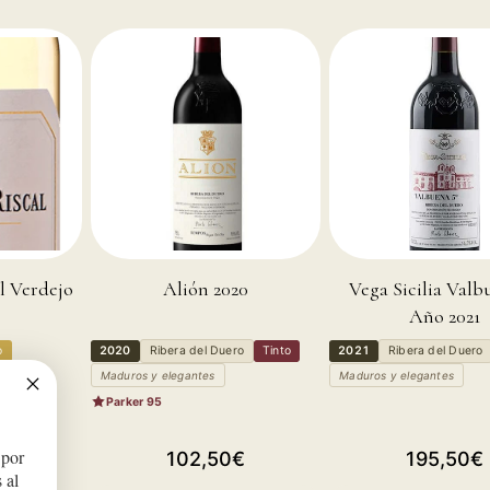
l Verdejo
Alión 2020
Vega Sicilia Valb
Año 2021
o
2020
Ribera del Duero
Tinto
2021
Ribera del Duero
Maduros y elegantes
Maduros y elegantes
Parker 95
 por
cio
Precio
Precio
102,50€
195,50€
0€
 al
tual
habitual
habitual