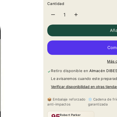
Cantidad
Reducir
Aumentar
cantidad
cantidad
Aña
para
para
Alión
Alión
Más 
2021
2021
Retiro disponible en
Almacén DIBE
Le avisaremos cuando este preparad
Verificar disponibilidad en otras tienda
📦 Embalaje reforzado
❄️ Cadena de frí
anti-impactos
garantizada
95
Robert Parker