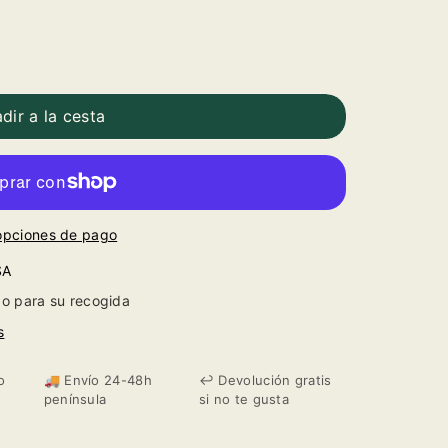
dir a la cesta
opciones de pago
SA
o para su recogida
s
o
🚚 Envío 24-48h
↩️ Devolución gratis
península
si no te gusta