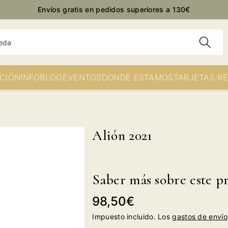
Envíos gratis en pedidos superiores a 130€
eda
CIÓN
INFO
BLOG
EVENTOS
DONDE ESTAMOS
TARJETAS R
Alión 2021
Saber más sobre este p
Precio
98,50€
habitual
Impuesto incluido. Los
gastos de envío