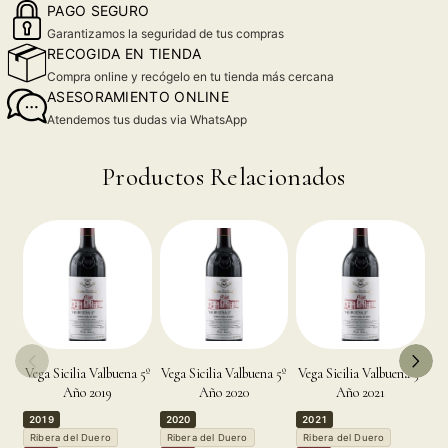
PAGO SEGURO
Garantizamos la seguridad de tus compras
RECOGIDA EN TIENDA
Compra online y recógelo en tu tienda más cercana
ASESORAMIENTO ONLINE
Atendemos tus dudas via WhatsApp
Productos Relacionados
Vega Sicilia Valbuena 5º
Vega Sicilia Valbuena 5º
Vega Sicilia Valbuena 5º
Ve
Año 2019
Año 2020
Año 2021
2019
2020
2021
2
Ribera del Duero
Ribera del Duero
Ribera del Duero
R