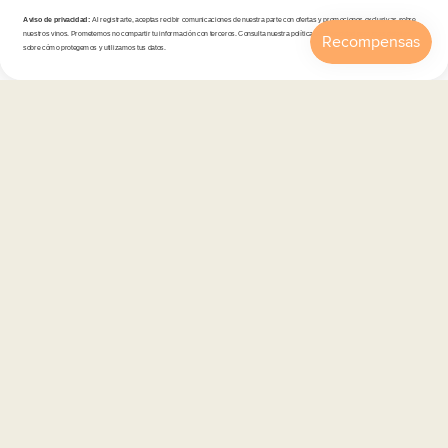
Aviso de privacidad:
Al registrarte, aceptas recibir comunicaciones de nuestra parte con ofertas y promociones exclusivas sobre
nuestros vinos. Prometemos no compartir tu información con terceros. Consulta nuestra política de privacidad para más detalles
sobre cómo protegemos y utilizamos tus datos.
Tienda
Inicio
Catálogo
Buscar
Cuenta
Carrito
Atención al cliente
Categorías
Información
Contacto
Español
© 2026,
En Copa de Balón
-
Disfruta con responsabilidad · No se vende alcohol a menores de 18 años ·
febe.es
Formas