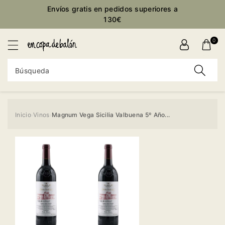
ctamente
Envíos gratis en pedidos superiores a
ontenido
130€
0
Búsqueda
Inicio
Vinos
Magnum Vega Sicilia Valbuena 5º Año...
›
›
Ir
directamente
a la
información
del producto