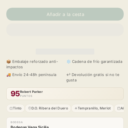
Reducir
Aumentar
cantidad
cantidad
Añadir a la cesta
para
para
Magnum
Magnum
Vega
Vega
📦 Embalaje reforzado anti-
❄️ Cadena de frío garantizada
Sicilia
Sicilia
impactos
Valbuena
Valbuena
🚚 Envío 24-48h península
↩️ Devolución gratis si no te
gusta
5º
5º
95
Robert Parker
PUNTOS
Año
Año
Tinto
D.O. Ribera del Duero
Tempranillo, Merlot
Aña
2019
2019
BODEGA
Bodegas Vega Sicilia