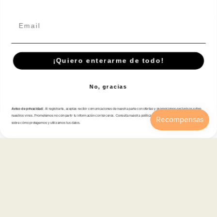
Email
Español
© 2026,
En Copa de Balón
-
¡Quiero enterarme de todo!
Disfruta con responsabilidad · No se vende alcohol a menores de 18 años ·
febe.es
No, gracias
Formas
de
Aviso de privacidad:
Al registrarte, aceptas recibir comunicaciones de nuestra parte con ofertas y promociones exclusivas sobre
pago
nuestros vinos. Prometemos no compartir tu información con terceros. Consulta nuestra política de privacidad para más detalles
sobre cómo protegemos y utilizamos tus datos.
Inicio
Catálogo
Buscar
Cuenta
Carrito