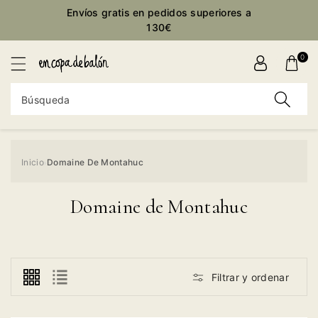
ctamente
Envíos gratis en pedidos superiores a
ontenido
130€
0
Búsqueda
Inicio
Domaine De Montahuc
›
Domaine de Montahuc
Filtrar y ordenar