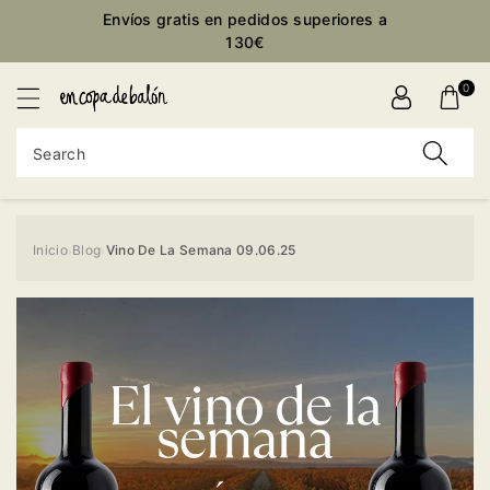
Envíos gratis en pedidos superiores a
ontent
130€
0
Search
Inicio
Blog
Vino De La Semana 09.06.25
›
›