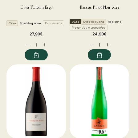
Cava Tantum Ergo
Bassus Pinot Noir 2023
2023
Utiel-Requena
Red wine
Cava
Sparkling wine
Espumosos
Profundos y complejos
Regular
Regular
27,90€
24,90€
price
price
Decrease
Increase
Decrease
Increase
quantity
quantity
quantity
quantity
for
for
for
for