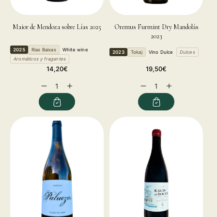
Maior de Mendoza sobre Lías 2025
Oremus Furmint Dry Mandolás
2023
2025
Rias Baixas
White wine
2023
Tokaj
Vino Dulce
Dulces
Aromáticos y fragantes
Regular
Regular
14,20€
19,50€
price
price
Decrease
Increase
Decrease
Increase
quantity
quantity
quantity
quantity
for
for
for
for