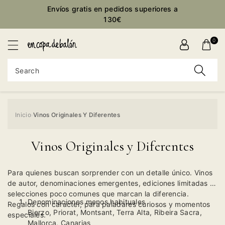
Envíos gratis en pedidos superiores a
ontent
130€
0
Search
Inicio
Vinos Originales Y Diferentes
›
Vinos Originales y Diferentes
Para quienes buscan sorprender con un detalle único. Vinos
de autor, denominaciones emergentes, ediciones limitadas y
selecciones poco comunes que marcan la diferencia.
Denominaciones menos habituales
Regalos con carácter, para paladares curiosos y momentos
Bierzo, Priorat, Montsant, Terra Alta, Ribeira Sacra,
especiales.
Mallorca, Canarias