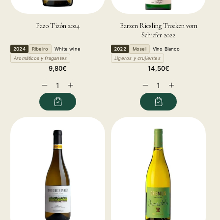
Pazo Tizón 2024
Barzen Riesling Trocken vom
Schiefer 2022
2024
Ribeiro
White wine
2022
Mosel
Vino Blanco
Aromáticos y fragantes
Ligeros y crujientes
Regular
Regular
9,80€
14,50€
price
price
Decrease
Increase
Decrease
Increase
quantity
quantity
quantity
quantity
for
for
for
for