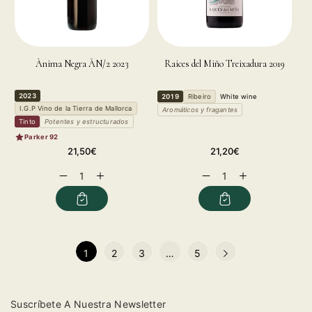
Ànima Negra ÀN/2 2023
Raices del Miño Treixadura 2019
2023
2019
Ribeiro
White wine
I.G.P Vino de la Tierra de Mallorca
Aromáticos y fragantes
Tinto
Potentes y estructurados
Parker 92
Regular
Regular
21,50€
21,20€
price
price
Decrease
Increase
Decrease
Increase
quantity
quantity
quantity
quantity
for
for
for
for
1
2
3
…
5
Suscríbete A Nuestra Newsletter