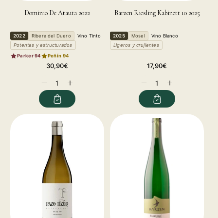
Dominio De Atauta 2022
Barzen Riesling Kabinett 10 2025
2022
Ribera del Duero
Vino Tinto
2025
Mosel
Vino Blanco
Potentes y estructurados
Ligeros y crujientes
Parker 94
Peñín 94
Regular
Regular
30,90€
17,90€
price
price
Decrease
Increase
Decrease
Increase
quantity
quantity
quantity
quantity
for
for
for
for