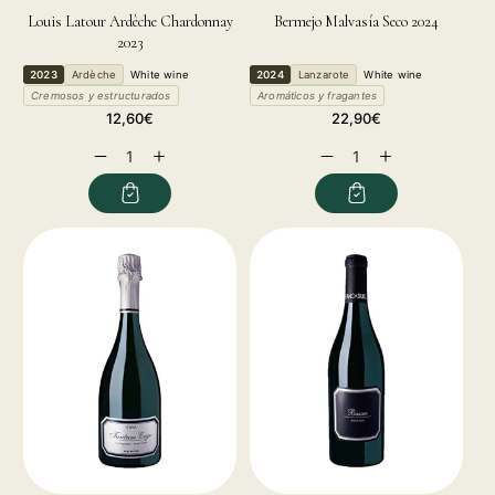
Louis Latour Ardèche Chardonnay
Bermejo Malvasía Seco 2024
2023
2023
Ardèche
White wine
2024
Lanzarote
White wine
Cremosos y estructurados
Aromáticos y fragantes
Regular
Regular
12,60€
22,90€
price
price
Decrease
Increase
Decrease
Increase
quantity
quantity
quantity
quantity
for
for
for
for