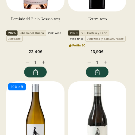
Dominio del Pidio Rosado 2025
Totem 2020
2025
Ribera del Duero
Pink wine
2020
VT. Castilla y León
Rosados
Vino tinto
Potentes y estructurados
Peñín 90
Regular
Regular
22,40€
13,90€
price
price
Decrease
Increase
Decrease
Increase
quantity
quantity
quantity
quantity
for
for
for
for
10% off