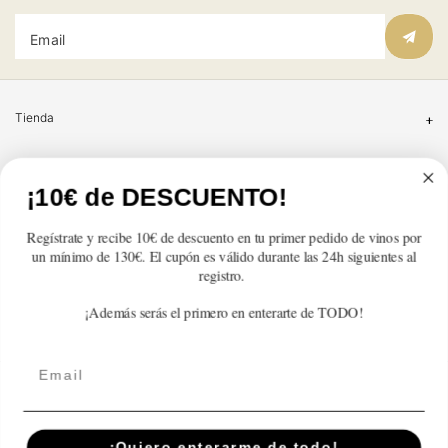
Email
Tienda
Atención al cliente
¡10€ de DESCUENTO!
Categorías
Regístrate y recibe 10€ de descuento en tu primer pedido de vinos por
un mínimo de 130€. El cupón es válido durante las 24h siguientes al
Información
registro.
¡Además serás el primero en enterarte de TODO!
Contacto
Email
English
© 2026,
En Copa de Balón
Powered by Shopify
¡Quiero enterarme de todo!