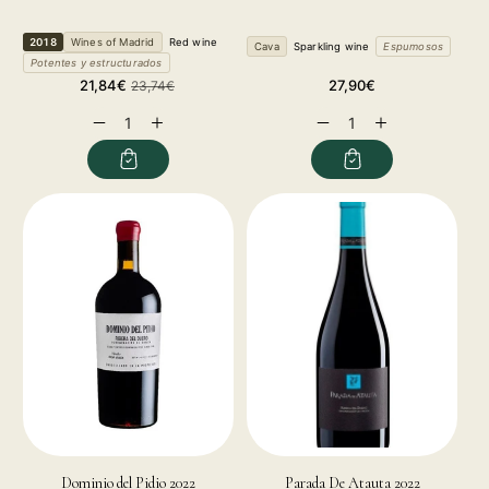
2018
Wines of Madrid
Red wine
Cava
Sparkling wine
Espumosos
Potentes y estructurados
Sale
Regular
Regular
21,84€
27,90€
23,74€
price
price
price
Decrease
Increase
Decrease
Increase
quantity
quantity
quantity
quantity
for
for
for
for
Dominio del Pidio 2022
Parada De Atauta 2022