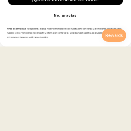
Disfruta con responsabilidad · No se vende alcohol a menores de 18 años ·
febe.es
No, gracias
Payment
methods
Aviso de privacidad:
Al registrarte, aceptas recibir comunicaciones de nuestra parte con ofertas y promociones exclusivas sobre
nuestros vinos. Prometemos no compartir tu información con terceros. Consulta nuestra política de privacidad para más detalles
sobre cómo protegemos y utilizamos tus datos.
Inicio
Catálogo
Buscar
Cuenta
Carrito