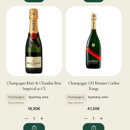
Champagne Moët & Chandon Brut
Champagne GH Mumm Cordon
Impérial 20 Cl.
Rouge
Champagne
Sparkling wine
Champagne
Sparkling wine
Espumosos
Espumosos
Regular
Regular
16,90€
41,50€
price
price
Decrease
Increase
Decrease
Increase
quantity
quantity
quantity
quantity
for
for
for
for