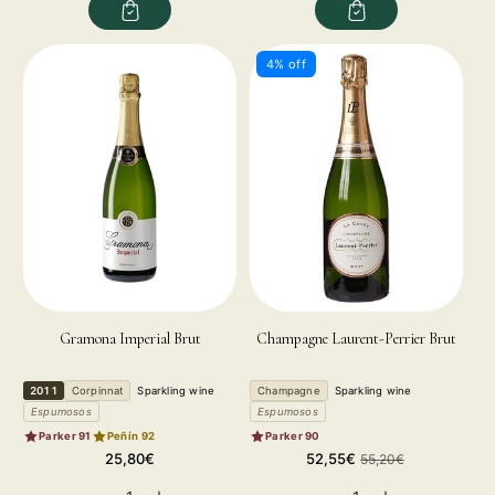
for
for
for
for
4% off
Gramona Imperial Brut
Champagne Laurent-Perrier Brut
2011
Corpinnat
Sparkling wine
Champagne
Sparkling wine
Espumosos
Espumosos
Parker 91
Peñín 92
Parker 90
Regular
Sale
Regular
25,80€
52,55€
55,20€
price
price
price
Decrease
Increase
Decrease
Increase