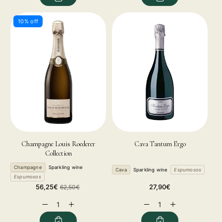
10% off
Champagne Louis Roederer
Cava Tantum Ergo
Collection
Champagne
Sparkling wine
Cava
Sparkling wine
Espumosos
Espumosos
Sale
Regular
Regular
56,25€
27,90€
62,50€
price
price
price
Decrease
Increase
Decrease
Increase
quantity
quantity
quantity
quantity
for
for
for
for