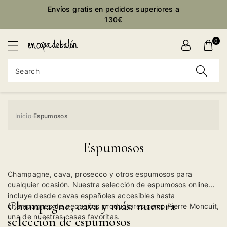
Envíos gratis en pedidos superiores a
ontent
130€
0
Search
Inicio
Espumosos
›
Espumosos
Champagne, cava, prosecco y otros espumosos para
cualquier ocasión. Nuestra selección de espumosos online
incluye desde cavas españoles accesibles hasta
Champagne, cava y más: nuestra
champagnes de pequeños productores como Pierre Moncuit,
una de nuestras casas favoritas.
selección de espumosos