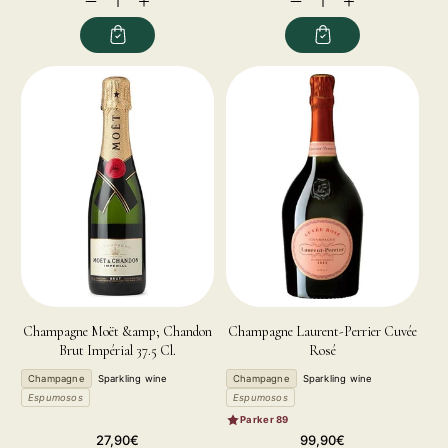
quantity
quantity
quantity
quantity
for
for
for
for
Champagne Moët &amp; Chandon
Champagne Laurent-Perrier Cuvée
Brut Impérial 37.5 Cl.
Rosé
Champagne
Sparkling wine
Champagne
Sparkling wine
Espumosos
Espumosos
Parker 89
Regular
Regular
27,90€
99,90€