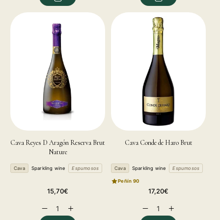
Cava Reyes D Aragón Reserva Brut
Cava Conde de Haro Brut
Nature
Cava
Sparkling wine
Espumosos
Cava
Sparkling wine
Espumosos
Peñín 90
Regular
Regular
15,70€
17,20€
price
price
Decrease
Increase
Decrease
Increase
quantity
quantity
quantity
quantity