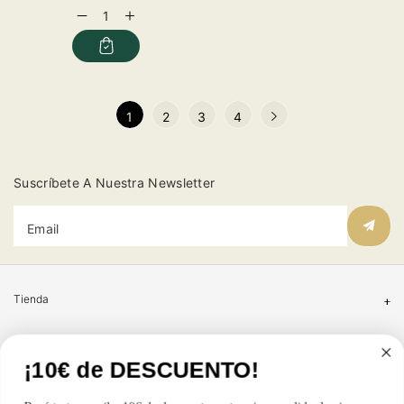
price
Decrease
Increase
quantity
quantity
for
for
1
2
3
4
Suscríbete A Nuestra Newsletter
Email
Tienda
Atención al cliente
¡10€ de DESCUENTO!
Categorías