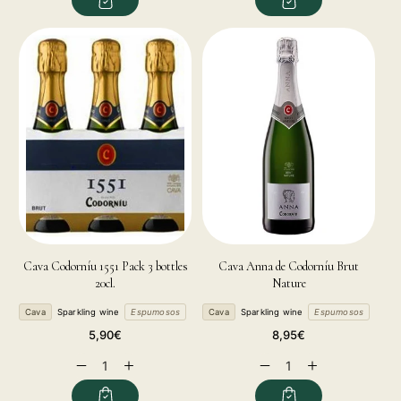
for
for
for
for
Cava Codorníu 1551 Pack 3 bottles
Cava Anna de Codorníu Brut
20cl.
Nature
Cava
Sparkling wine
Espumosos
Cava
Sparkling wine
Espumosos
Regular
Regular
5,90€
8,95€
price
price
Decrease
Increase
Decrease
Increase
quantity
quantity
quantity
quantity
for
for
for
for