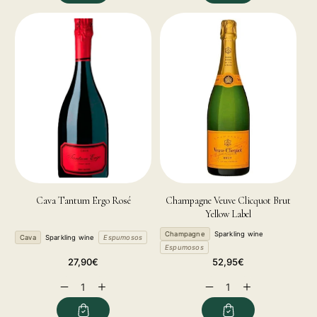
Cava Tantum Ergo Rosé
Champagne Veuve Clicquot Brut
Yellow Label
Champagne
Sparkling wine
Cava
Sparkling wine
Espumosos
Espumosos
Regular
Regular
27,90€
52,95€
price
price
Decrease
Increase
Decrease
Increase
quantity
quantity
quantity
quantity
for
for
for
for