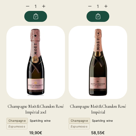
price
price
Decrease
Increase
Decrease
Increase
quantity
quantity
quantity
quantity
for
for
for
for
Champagne Moët&Chandon Rosé
Champagne Moët&Chandon Rosé
Impérial 20cl
Impérial
Champagne
Sparkling wine
Champagne
Sparkling wine
Espumosos
Espumosos
Regular
Regular
19,90€
58,55€