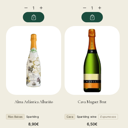
price
price
Decrease
Increase
Decrease
Increase
quantity
quantity
quantity
quantity
for
for
for
for
Alma Atlántica Albariño
Cava Muguet Brut
Rías Baixas
Sparkling
Cava
Sparkling wine
Espumosos
Regular
Regular
8,90€
6,50€