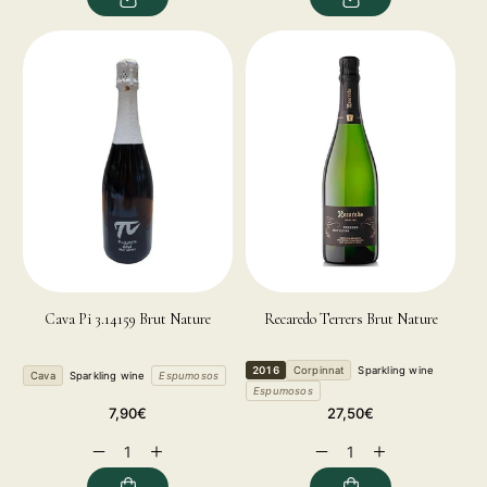
Cava Pi 3.14159 Brut Nature
Recaredo Terrers Brut Nature
2016
Corpinnat
Sparkling wine
Cava
Sparkling wine
Espumosos
Espumosos
Regular
Regular
7,90€
27,50€
price
price
Decrease
Increase
Decrease
Increase
quantity
quantity
quantity
quantity