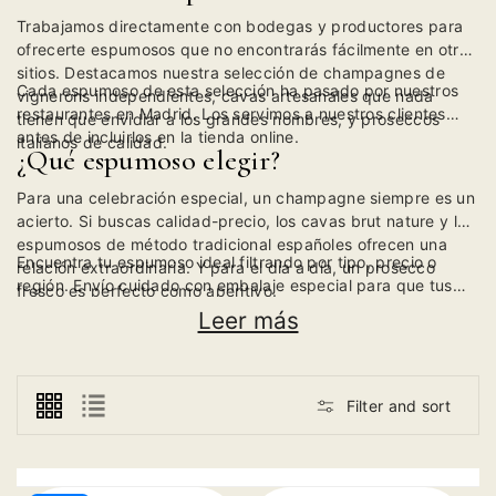
Trabajamos directamente con bodegas y productores para
ofrecerte espumosos que no encontrarás fácilmente en otros
sitios. Destacamos nuestra selección de champagnes de
Cada espumoso de esta selección ha pasado por nuestros
vignerons independientes, cavas artesanales que nada
restaurantes en Madrid. Los servimos a nuestros clientes
tienen que envidiar a los grandes nombres, y proseccos
antes de incluirlos en la tienda online.
italianos de calidad.
¿Qué espumoso elegir?
Para una celebración especial, un champagne siempre es un
acierto. Si buscas calidad-precio, los cavas brut nature y los
espumosos de método tradicional españoles ofrecen una
Encuentra tu espumoso ideal filtrando por tipo, precio o
relación extraordinaria. Y para el día a día, un prosecco
región. Envío cuidado con embalaje especial para que tus
fresco es perfecto como aperitivo.
botellas lleguen en perfectas condiciones.
Leer más
Filter and sort