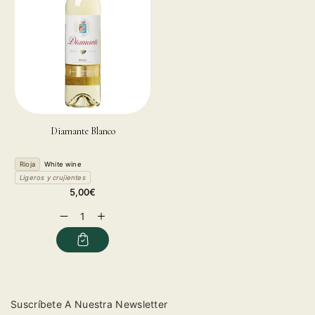
Diamante Blanco
Rioja
White wine
Ligeros y crujientes
Regular
5,00€
price
Decrease
Increase
quantity
quantity
for
for
Suscríbete A Nuestra Newsletter