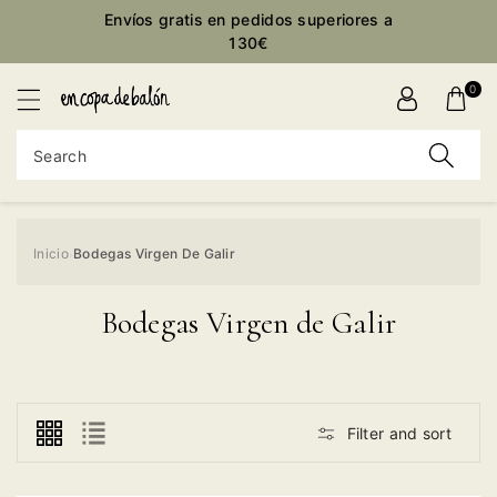
Envíos gratis en pedidos superiores a
ontent
130€
0
Search
Inicio
Bodegas Virgen De Galir
›
Bodegas Virgen de Galir
Filter and sort