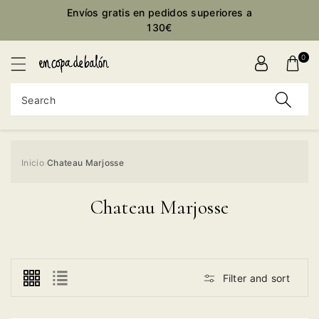
Envíos gratis en pedidos superiores a
ontent
130€
0
Search
Inicio
Chateau Marjosse
›
Chateau Marjosse
Filter and sort