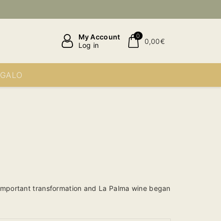
0
My Account
0,00€
Log in
EGALO
 important transformation and La Palma wine began