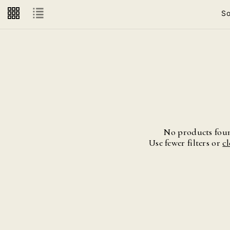
So
No products fou
Use fewer filters or
cl