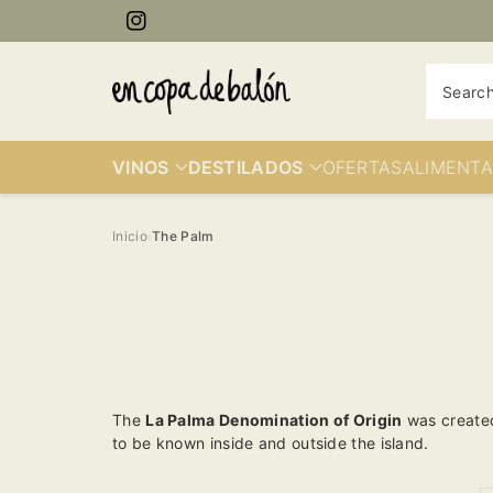
kip to
ontent
Instagram
Searc
VINOS
DESTILADOS
OFERTAS
ALIMENTA
Inicio
The Palm
›
The
La Palma Denomination of Origin
was created
to be known inside and outside the island.