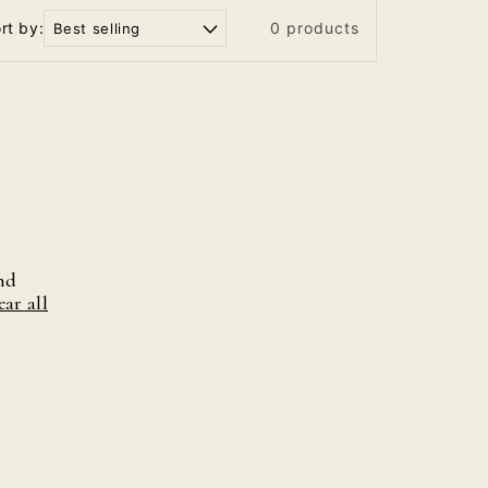
rt by:
0 products
nd
ear all