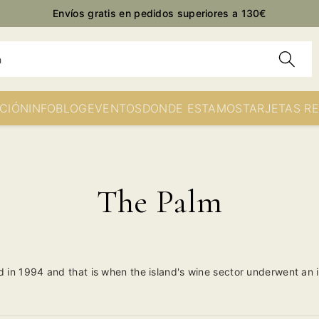
Envíos gratis en pedidos superiores a 130€
h
CIÓN
INFO
BLOG
EVENTOS
DONDE ESTAMOS
TARJETAS R
The Palm
 in 1994 and that is when the island's wine sector underwent an