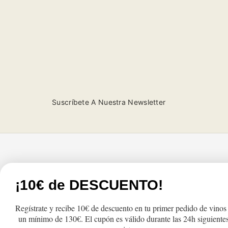
Suscríbete A Nuestra Newsletter
Tienda
Atención al cliente
¡10€ de DESCUENTO!
Products
FAQs
Regístrate y recibe 10€ de descuento en tu primer pedido de vinos
The most sold
Cambios y Devolu
un mínimo de 130€. El cupón es válido durante las 24h siguientes