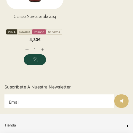
Campo Nuevo rosado 2024
2024
Navarra
Rosado
Rosados
Regular
4,30€
price
Decrease
Increase
quantity
quantity
for
for
Suscríbete A Nuestra Newsletter
Email
Tienda