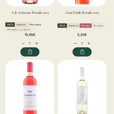
A de Arinzano Rosado 2023
Gran Feudo Rosado 2025
2023
Navarre
Pink wine
2025
Navarra
Rosado
Rosados
Afrutados y jugosos
Regular
Regular
15,95€
5,20€
price
price
Decrease
Increase
Decrease
Increase
quantity
quantity
quantity
quantity
for
for
for
for