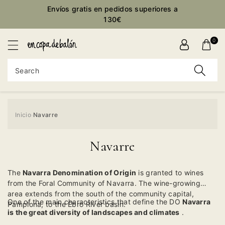
Envíos gratis en pedidos superiores a
ontent
130€
0
Search
Inicio
Navarre
›
Navarre
The
Navarra Denomination of Origin
is granted to wines
from the Foral Community of Navarra. The wine-growing
area extends from the south of the community capital,
One of the main characteristics that define the DO
Navarra
Pamplona, ​​to the Ebro River basin.
is the great diversity of landscapes and climates
.