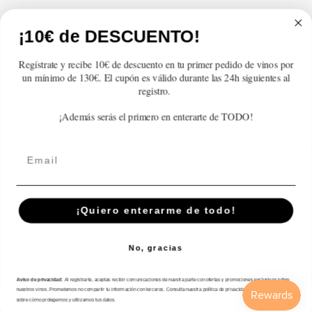
Atención al cliente
¡10€ de DESCUENTO!
Categorías
Regístrate y recibe 10€ de descuento en tu primer pedido de vinos por
un mínimo de 130€. El cupón es válido durante las 24h siguientes al
Información
registro.
¡Además serás el primero en enterarte de TODO!
Contacto
Email
English
© 2026,
En Copa de Balón
Powered by Shopify
¡Quiero enterarme de todo!
Disfruta con responsabilidad · No se vende alcohol a menores de 18 años ·
febe.es
No, gracias
Payment
methods
Aviso de privacidad:
Al registrarte, aceptas recibir comunicaciones de nuestra parte con ofertas y promociones exclusivas sobre
nuestros vinos. Prometemos no compartir tu información con terceros. Consulta nuestra política de privacidad para más detalles
sobre cómo protegemos y utilizamos tus datos.