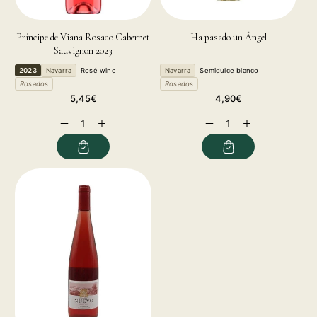
Príncipe de Viana Rosado Cabernet
Ha pasado un Ángel
Sauvignon 2023
2023
Navarra
Rosé wine
Navarra
Semidulce blanco
Rosados
Rosados
Regular
Regular
5,45€
4,90€
price
price
Decrease
Increase
Decrease
Increase
quantity
quantity
quantity
quantity
for
for
for
for