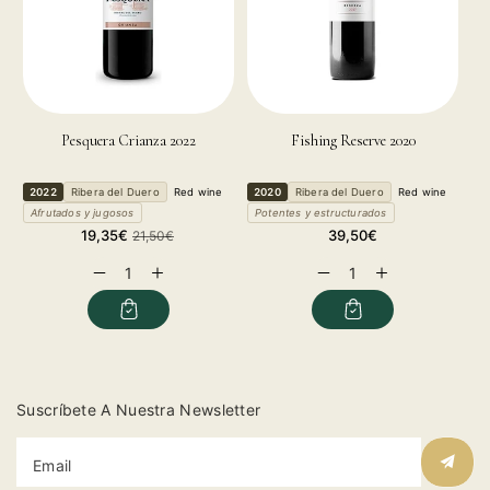
Pesquera Crianza 2022
Fishing Reserve 2020
2022
Ribera del Duero
Red wine
2020
Ribera del Duero
Red wine
Afrutados y jugosos
Potentes y estructurados
Sale
Regular
Regular
19,35€
39,50€
21,50€
price
price
price
Decrease
Increase
Decrease
Increase
quantity
quantity
quantity
quantity
for
for
for
for
Suscríbete A Nuestra Newsletter
Email