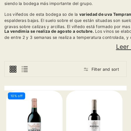
siendo la bodega más importante del grupo.
Los viñedos de esta bodega so de la
variedad de uva Tempran
espalderas bajas. El suelo sobre el que están situadas son sue
gravas sobre calizas y arcillas. El viñedo está formado por ma
La vendimia se realiza de agosto a octubre.
Los vinos se elabo
de entre 2 y 3 semanas se realiza a temperatura controlada, y 
americano para su crianza, donde reposan un máximo de 24 m
Leer
Filter and sort
10% off