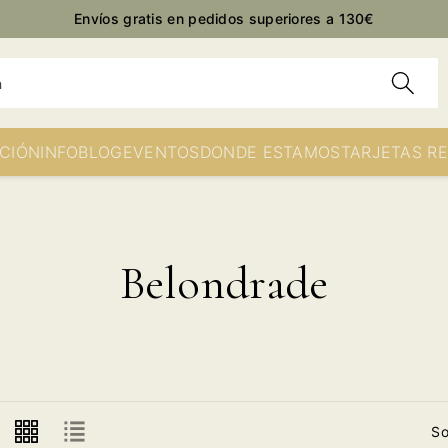
Envíos gratis en pedidos superiores a 130€
h
CIÓN
INFO
BLOG
EVENTOS
DONDE ESTAMOS
TARJETAS R
Belondrade
So