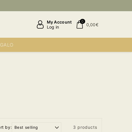
0
My Account
0,00€
Log in
EGALO
rt by:
3 products