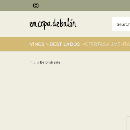
kip to
ontent
Instagram
Searc
VINOS
DESTILADOS
OFERTAS
ALIMENTA
Inicio
Belondrade
›