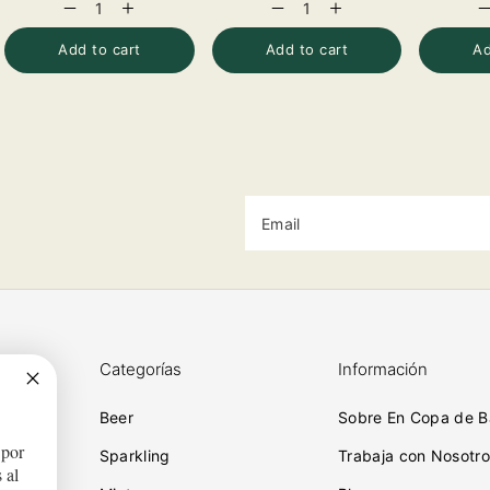
Decrease
Increase
Decrease
Increase
D
quantity
quantity
quantity
quantity
q
for
for
for
for
f
Add to cart
Add to cart
Ad
Email
Categorías
Información
Beer
Sobre En Copa de B
 por
ciones
Sparkling
Trabaja con Nosotro
 al