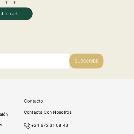
ecrease
Increase
uantity
quantity
or
for
d to cart
SUBSCRIBE
Contacto
Contacta Con Nosotros
alón
s
+34 672 31 08 43