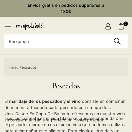
ctamente
Envíos gratis en pedidos superiores a
ontenido
130€
0
Búsqueda
Inicio
Pescados
›
Pescados
El
maridaje de los pescados y el vino
consiste en combinar
de manera adecuada cada pescado con un tipo de
vino. Desde En Copa De Balón te ofrecemos en nuestra web
Tradicionalmente es el vino blanco el que mejor marida con
vinos que maridan a la perfección con el pescado.
el pescado aunque no es el único vino que podemos utilizar
para acompañar este alimento. Para elegir el tipo de vino