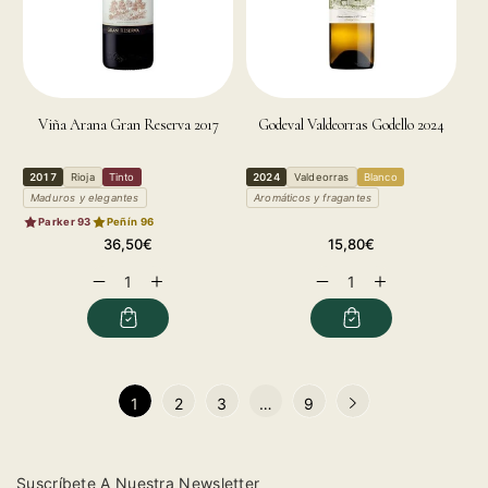
Viña Arana Gran Reserva 2017
Godeval Valdeorras Godello 2024
2017
Rioja
Tinto
2024
Valdeorras
Blanco
Maduros y elegantes
Aromáticos y fragantes
Parker 93
Peñín 96
Precio
Precio
36,50€
15,80€
habitual
habitual
Reducir
Aumentar
Reducir
Aumentar
cantidad
cantidad
cantidad
cantidad
para
para
para
para
1
2
3
…
9
Suscríbete A Nuestra Newsletter