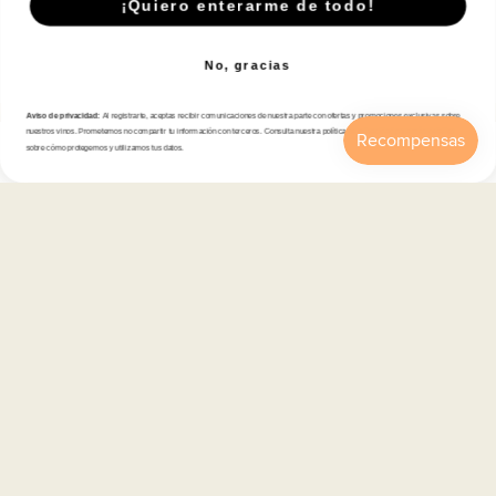
© 2026,
En Copa de Balón
-
¡Quiero enterarme de todo!
Disfruta con responsabilidad · No se vende alcohol a menores de 18 años ·
febe.es
No, gracias
Formas
de
Aviso de privacidad:
Al registrarte, aceptas recibir comunicaciones de nuestra parte con ofertas y promociones exclusivas sobre
pago
nuestros vinos. Prometemos no compartir tu información con terceros. Consulta nuestra política de privacidad para más detalles
sobre cómo protegemos y utilizamos tus datos.
Inicio
Catálogo
Buscar
Cuenta
Carrito