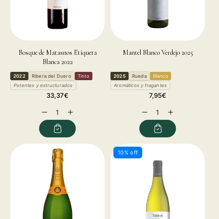
Bosque de Matasnos Etiqueta
Mantel Blanco Verdejo 2025
Blanca 2022
2022
Ribera del Duero
Tinto
2025
Rueda
Blanco
Potentes y estructurados
Aromáticos y fragantes
Precio
Precio
33,37€
7,95€
habitual
habitual
Reducir
Aumentar
Reducir
Aumentar
cantidad
cantidad
cantidad
cantidad
para
para
para
para
10% off