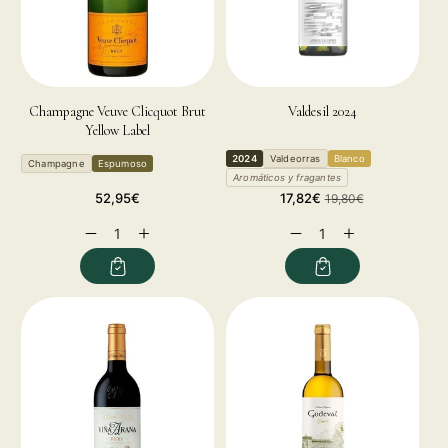
Champagne Veuve Clicquot Brut
Valdesil 2024
Yellow Label
2024
Valdeorras
Blanco
Champagne
Espumoso
Aromáticos y fragantes
Precio
Precio
Precio
52,95€
17,82€
19,80€
habitual
de
habitual
Reducir
Aumentar
Reducir
Aumentar
oferta
cantidad
cantidad
cantidad
cantidad
para
para
para
para