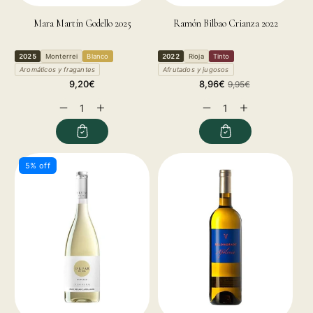
Mara Martín Godello 2025
Ramón Bilbao Crianza 2022
2025
Monterrei
Blanco
2022
Rioja
Tinto
Aromáticos y fragantes
Afrutados y jugosos
Precio
Precio
Precio
9,20€
8,96€
9,95€
habitual
de
habitual
Reducir
Aumentar
Reducir
Aumentar
oferta
cantidad
cantidad
cantidad
cantidad
para
para
para
para
5% off