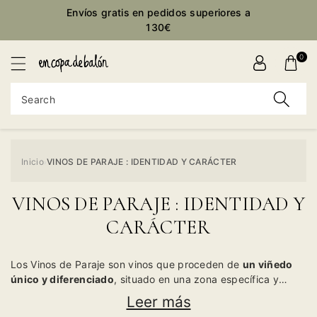
Envíos gratis en pedidos superiores a
ontent
130€
0
Search
Inicio
VINOS DE PARAJE : IDENTIDAD Y CARÁCTER
›
VINOS DE PARAJE : IDENTIDAD Y
CARÁCTER
Los Vinos de Paraje son vinos que proceden de
un viñedo
único y diferenciado
, situado en una zona específica y
delimitada, y que cuenta con unas características singulares
Leer más
y excepcionales en cuanto a clima, suelo, orientación, altitud