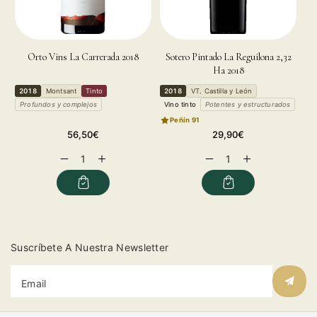
Orto Vins La Carrerada 2018
Sotero Pintado La Reguilona 2,32
Ha 2018
2018
Montsant
Tinto
2018
VT. Castilla y León
Profundos y complejos
Vino tinto
Potentes y estructurados
Peñín 91
Regular
Regular
56,50€
29,90€
price
price
Decrease
Increase
Decrease
Increase
quantity
quantity
quantity
quantity
for
for
for
for
Suscríbete A Nuestra Newsletter
Email