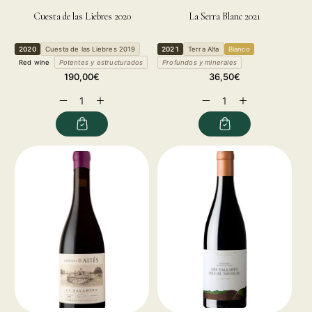
Cuesta de las Liebres 2020
La Serra Blanc 2021
2020
Cuesta de las Liebres 2019
2021
Terra Alta
Blanco
Red wine
Potentes y estructurados
Profundos y minerales
Regular
Regular
190,00€
36,50€
price
price
Decrease
Increase
Decrease
Increase
quantity
quantity
quantity
quantity
for
for
for
for