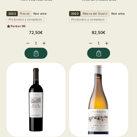
2022
Priorat
Red wine
2022
Ribera del Duero
Red wine
Profundos y complejos
Profundos y complejos
Parker 96
Regular
Regular
72,50€
82,50€
price
price
Decrease
Increase
Decrease
Increase
quantity
quantity
quantity
quantity
for
for
for
for