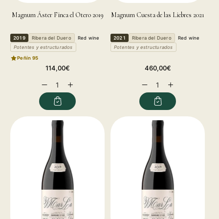
Magnum Áster Finca el Otero 2019
Magnum Cuesta de las Liebres 2021
2019
Ribera del Duero
Red wine
2021
Ribera del Duero
Red wine
Potentes y estructurados
Potentes y estructurados
Peñín 95
Regular
Regular
114,00€
460,00€
price
price
Decrease
Increase
Decrease
Increase
quantity
quantity
quantity
quantity
for
for
for
for