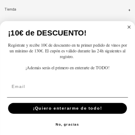
Tienda
Atención al cliente
¡10€ de DESCUENTO!
Categorías
Regístrate y recibe 10€ de descuento en tu primer pedido de vinos por
un mínimo de 130€. El cupón es válido durante las 24h siguientes al
Información
registro.
¡Además serás el primero en enterarte de TODO!
Contacto
Email
English
© 2026,
En Copa de Balón
Powered by Shopify
¡Quiero enterarme de todo!
Disfruta con responsabilidad · No se vende alcohol a menores de 18 años ·
febe.es
No, gracias
Payment
methods