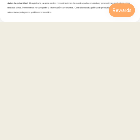
Aviso de privacidad:
Al registrarte, aceptas recibir comunicaciones de nuestra parte con ofertas y promociones exclusivas sobre
nuestros vinos. Prometemos no compartir tu información con terceros. Consulta nuestra política de privacidad para más detalles
sobre cómo protegemos y utilizamos tus datos.
Inicio
Catálogo
Buscar
Cuenta
Carrito