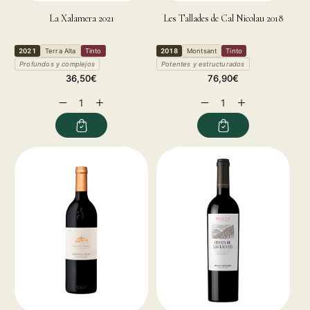
La Xalamera 2021
Les Tallades de Cal Nicolau 2018
2021
Terra Alta
Tinto
2018
Montsant
Tinto
Profundos y complejos
Potentes y estructurados
Regular
Regular
36,50€
76,90€
price
price
Decrease
Increase
Decrease
Increase
quantity
quantity
quantity
quantity
for
for
for
for