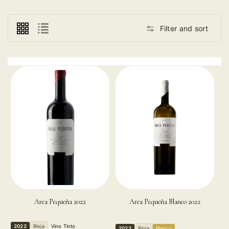
y variedades de uva. En otras palabras, son vinos que
expresan la personalidad y el terroir de un lugar
determinado, y que son elaborados
con uvas cultivadas en
Filter and sort
ese mismo lugar.
Area Pequeña 2022
Area Pequeña Blanco 2022
2022
Rioja
Vino Tinto
2023
Rioja
Blanco