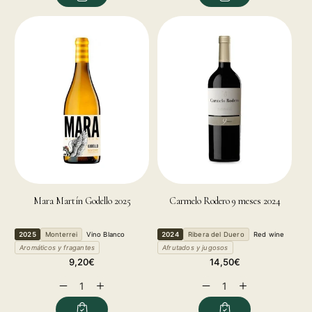
Mara Martín Godello 2025
Carmelo Rodero 9 meses 2024
2025
Monterrei
Vino Blanco
2024
Ribera del Duero
Red wine
Aromáticos y fragantes
Afrutados y jugosos
Regular
Regular
9,20€
14,50€
price
price
Decrease
Increase
Decrease
Increase
quantity
quantity
quantity
quantity
for
for
for
for