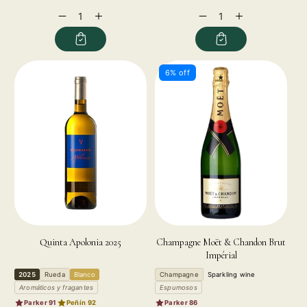
price
price
price
Decrease
Increase
Decrease
Increase
quantity
quantity
quantity
quantity
for
for
for
for
6% off
Quinta Apolonia 2025
Champagne Moët & Chandon Brut
Impérial
2025
Rueda
Blanco
Champagne
Sparkling wine
Aromáticos y fragantes
Espumosos
Parker 91
Peñín 92
Parker 86