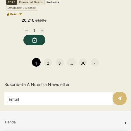
2023
Ribera del Duero
Red wine
Afrutados y jugosos
Peñín 91
Sale
Regular
20,21€
21,50€
price
price
Decrease
Increase
quantity
quantity
for
for
1
2
3
…
30
Suscríbete A Nuestra Newsletter
Email
Tienda