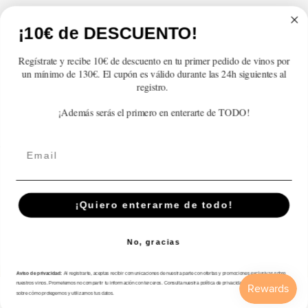
Atención al cliente
¡10€ de DESCUENTO!
Categorías
Regístrate y recibe 10€ de descuento en tu primer pedido de vinos por
un mínimo de 130€. El cupón es válido durante las 24h siguientes al
Información
registro.
¡Además serás el primero en enterarte de TODO!
Contacto
Email
English
© 2026,
En Copa de Balón
Powered by Shopify
¡Quiero enterarme de todo!
Disfruta con responsabilidad · No se vende alcohol a menores de 18 años ·
febe.es
No, gracias
Payment
methods
Aviso de privacidad:
Al registrarte, aceptas recibir comunicaciones de nuestra parte con ofertas y promociones exclusivas sobre
nuestros vinos. Prometemos no compartir tu información con terceros. Consulta nuestra política de privacidad para más detalles
sobre cómo protegemos y utilizamos tus datos.
Inicio
Catálogo
Buscar
Cuenta
Carrito