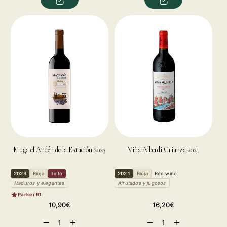
for
for
for
for
Muga el Andén de la Estación 2023
Viña Alberdi Crianza 2021
2023
Rioja
Tinto
2021
Rioja
Red wine
Maduros y elegantes
Afrutados y jugosos
Parker 91
Regular
Regular
10,90€
16,20€
price
price
Decrease
Increase
Decrease
Increase