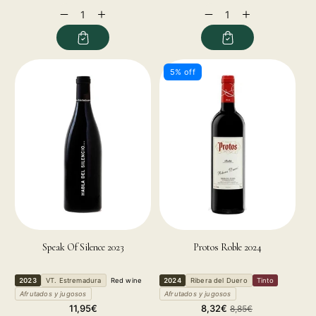
price
price
price
Decrease
Increase
Decrease
Increase
quantity
quantity
quantity
quantity
for
for
for
for
5% off
Speak Of Silence 2023
Protos Roble 2024
2023
VT. Estremadura
Red wine
2024
Ribera del Duero
Tinto
Afrutados y jugosos
Afrutados y jugosos
Regular
Sale
Regular
11,95€
8,32€
8,85€