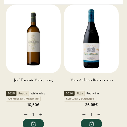
José Pariente Verdejo 2025
Viña Ardanza Reserva 2020
2025
Rueda
White wine
2020
Rioja
Red wine
Aromáticos y fragantes
Maduros y elegantes
Regular
Regular
10,50€
26,95€
price
price
Decrease
Increase
Decrease
Increase
quantity
quantity
quantity
quantity
for
for
for
for