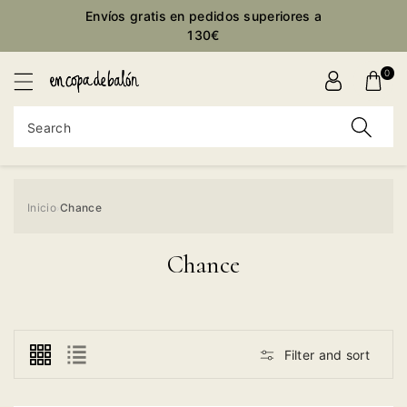
Envíos gratis en pedidos superiores a
ontent
130€
0
Search
Inicio
Chance
›
Chance
Filter and sort