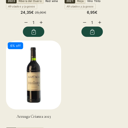
2023
Ribera del Duero
Red wine
2021
Rioja
Vino Tinto
Afrutados y jugosos
Afrutados y jugosos
Sale
Regular
Regular
24,35€
6,95€
25,90€
price
price
price
Decrease
Increase
Decrease
Increase
quantity
quantity
quantity
quantity
for
for
for
for
6% off
Arzuaga Crianza 2023