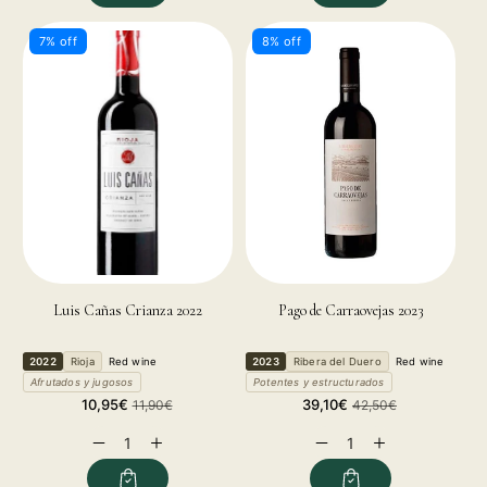
7% off
8% off
Luis Cañas Crianza 2022
Pago de Carraovejas 2023
2022
Rioja
Red wine
2023
Ribera del Duero
Red wine
Afrutados y jugosos
Potentes y estructurados
Sale
Regular
Sale
Regular
10,95€
39,10€
11,90€
42,50€
price
price
price
price
Decrease
Increase
Decrease
Increase
quantity
quantity
quantity
quantity
for
for
for
for