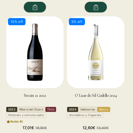
quantity
quantity
quantity
quantity
for
for
for
for
10% off
5% off
Strain 21 2022
O Luar do Sil Godello 2024
2022
Ribera del Duero
Tinto
2025
Valdeorras
Blanco
Potentes y estructurados
Aromáticos y fragantes
Peñín 91
Sale
Regular
Sale
Regular
17,01€
12,60€
18,90€
13,40€